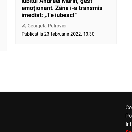
Iubitul Andreei Marin, gest
emoționant. Zâna i-a transmis
imediat: „Te iubesc!”
Georgeta Petrovici
Publicat la 23 februarie 2022, 13:30
Co
Po
In