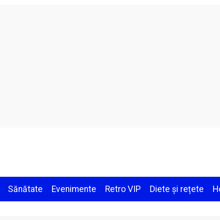
Sănătate
Evenimente
Retro VIP
Diete și rețete
H