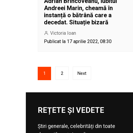
Adrian Brîncoveanu, iubitul
Andreei Marin, cheamă în
instanță o bătrână care a
decedat. Situație bizară
Victoria Ioan
Publicat la 17 aprilie 2022, 08:30
Paginație
1
2
Next
articole
REȚETE ȘI VEDETE
Știri generale, celebrități din toate