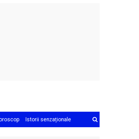
oroscop
Istorii senzaționale