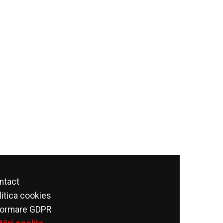
ntact
litica cookies
formare GDPR