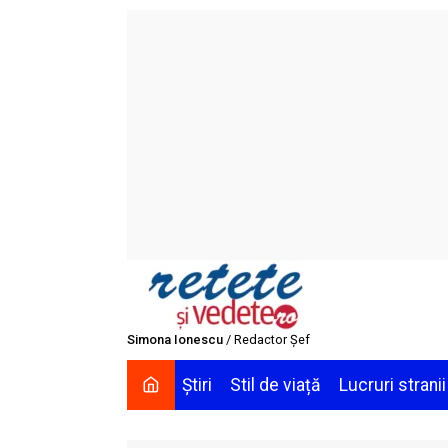
Skip
to
content
Simona Ionescu
/ Redactor Șef
Știri
Stil de viață
Lucruri stranii