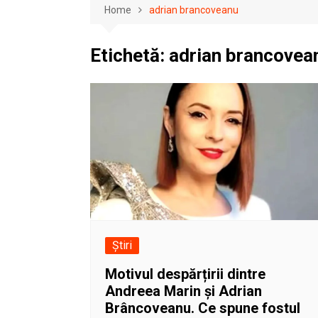
Home
adrian brancoveanu
Etichetă:
adrian brancovea
Știri
Motivul despărțirii dintre
Andreea Marin și Adrian
Brâncoveanu. Ce spune fostul