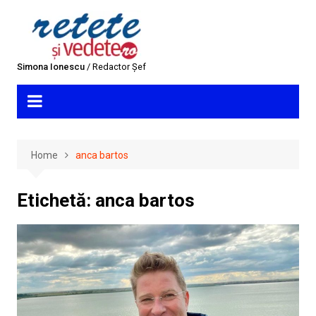
Skip
to
content
Simona Ionescu
/ Redactor Șef
Home
anca bartos
Etichetă:
anca bartos