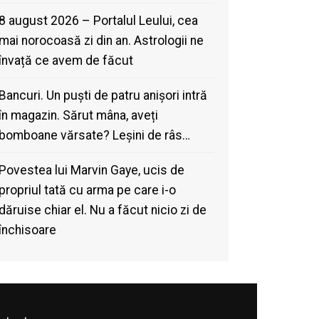
8 august 2026 – Portalul Leului, cea
mai norocoasă zi din an. Astrologii ne
învață ce avem de făcut
Bancuri. Un puști de patru anișori intră
în magazin. Sărut mâna, aveți
bomboane vărsate? Leșini de râs…
Povestea lui Marvin Gaye, ucis de
propriul tată cu arma pe care i-o
dăruise chiar el. Nu a făcut nicio zi de
închisoare