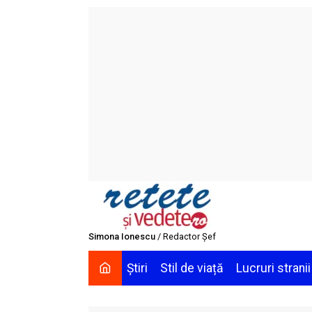
Skip
to
content
Simona Ionescu
/ Redactor Șef
Știri
Stil de viață
Lucruri stranii