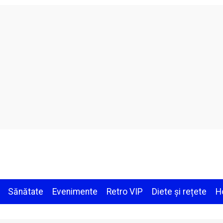
Sănătate
Evenimente
Retro VIP
Diete și rețete
H