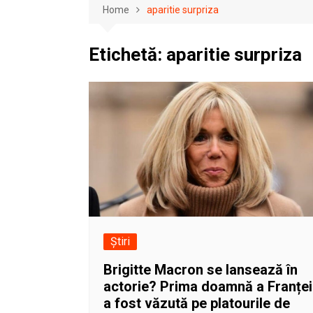
Home
aparitie surpriza
Etichetă:
aparitie surpriza
Știri
Brigitte Macron se lansează în
actorie? Prima doamnă a Franței
a fost văzută pe platourile de