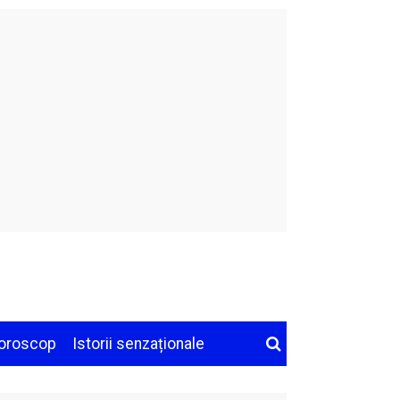
oroscop
Istorii senzaționale