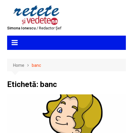
Skip
to
content
Simona Ionescu
/ Redactor Șef
Home
banc
Etichetă:
banc