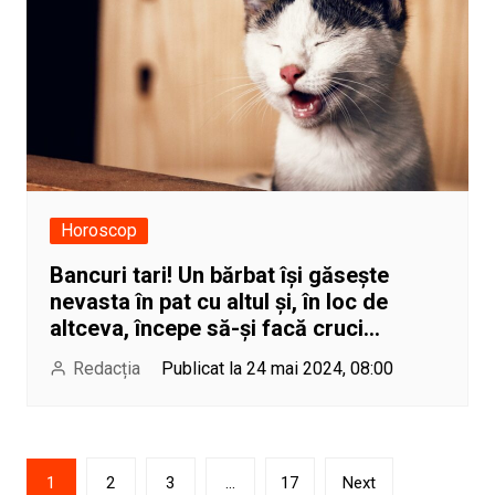
Horoscop
Bancuri tari! Un bărbat își găsește
nevasta în pat cu altul și, în loc de
altceva, începe să-și facă cruci…
Redacția
Publicat la 24 mai 2024, 08:00
Paginație
1
2
3
…
17
Next