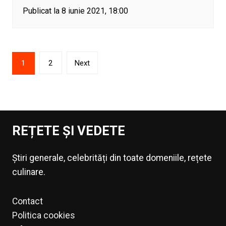
Publicat la 8 iunie 2021, 18:00
Paginație
1
2
Next
articole
REȚETE ȘI VEDETE
Știri generale, celebrități din toate domeniile, rețete
culinare.
Contact
Politica cookies