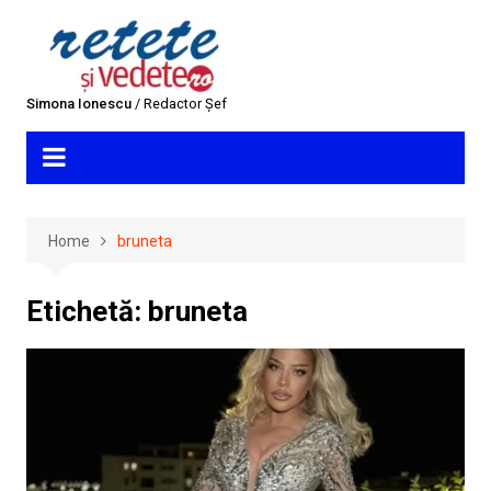
Skip
to
content
Simona Ionescu
/ Redactor Șef
Home
bruneta
Etichetă:
bruneta