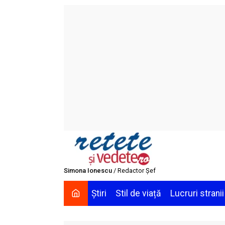
Skip
to
content
Simona Ionescu
/ Redactor Șef
Știri
Stil de viață
Lucruri stranii