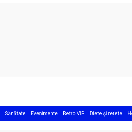
Sănătate
Evenimente
Retro VIP
Diete și rețete
H