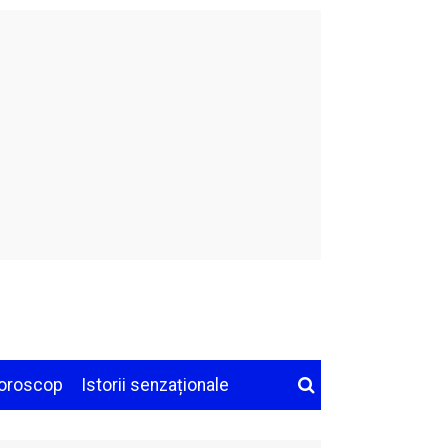
oroscop
Istorii senzaționale