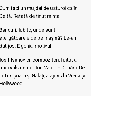
Cum faci un mujdei de usturoi ca în
Deltă. Rețetă de ținut minte
Bancuri. Iubito, unde sunt
ștergătoarele de pe mașină? Le-am
dat jos. E genial motivul…
Iosif Ivanovici, compozitorul uitat al
unui vals nemuritor: Valurile Dunării. De
la Timișoara și Galați, a ajuns la Viena și
Hollywood