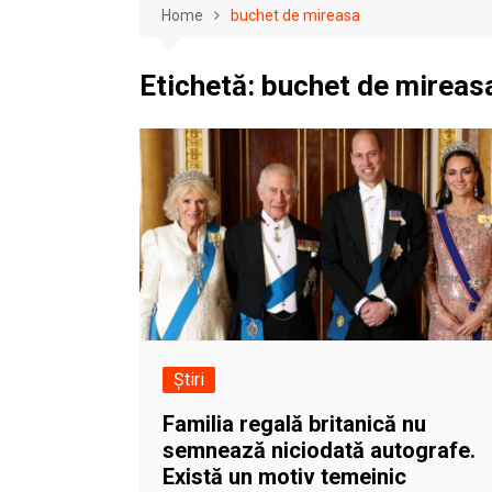
Home
buchet de mireasa
Etichetă:
buchet de mireas
Știri
Familia regală britanică nu
semnează niciodată autografe.
Există un motiv temeinic