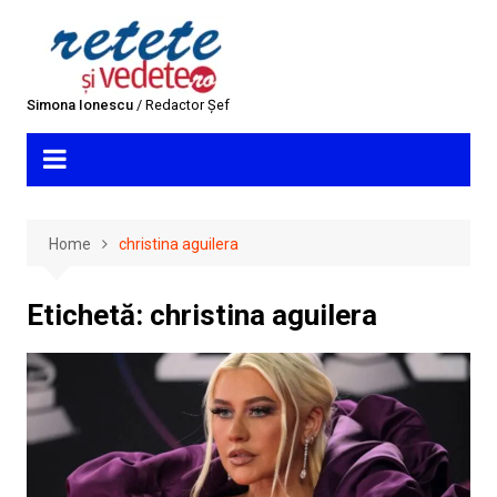
Skip
to
content
Simona Ionescu
/ Redactor Șef
Home
christina aguilera
Etichetă:
christina aguilera