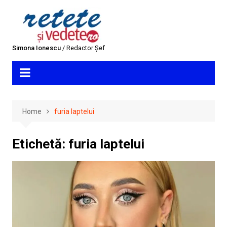
Skip
to
content
Simona Ionescu
/ Redactor Șef
Home
furia laptelui
Etichetă:
furia laptelui