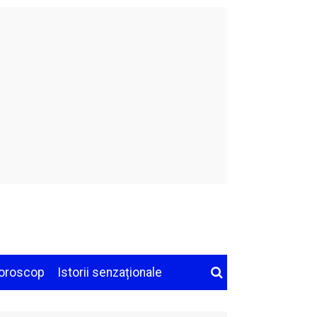
oroscop
Istorii senzaționale