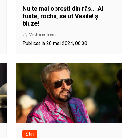
Nu te mai oprești din râs… Ai
fuste, rochii, salut Vasile! și
bluze!
Victoria Ioan
Publicat la 28 mai 2024, 08:30
Știri