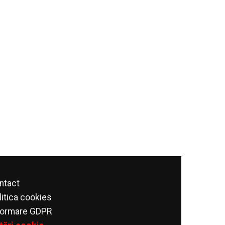
ntact
litica cookies
formare GDPR