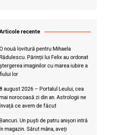
Articole recente
O nouă lovitură pentru Mihaela
Rădulescu. Părinții lui Felix au ordonat
ștergerea imaginilor cu marea iubire a
fiului lor
8 august 2026 – Portalul Leului, cea
mai norocoasă zi din an. Astrologii ne
învață ce avem de făcut
Bancuri. Un puști de patru anișori intră
în magazin. Sărut mâna, aveți