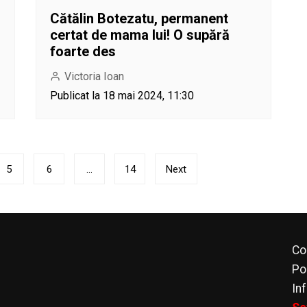
Cătălin Botezatu, permanent
certat de mama lui! O supără
foarte des
Victoria Ioan
Publicat la 18 mai 2024, 11:30
5
6
…
14
Next
Co
Po
In