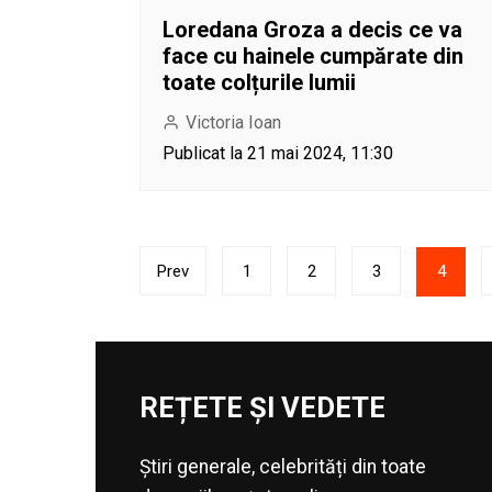
Loredana Groza a decis ce va
face cu hainele cumpărate din
toate colțurile lumii
Victoria Ioan
Publicat la 21 mai 2024, 11:30
Paginație
Prev
1
2
3
4
articole
REȚETE ȘI VEDETE
Știri generale, celebrități din toate