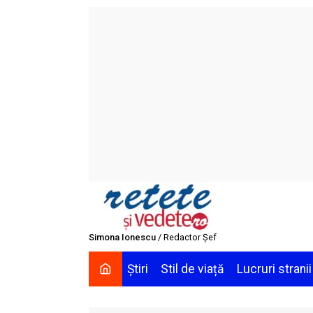
Skip
to
content
Simona Ionescu
/ Redactor Șef
Știri
Stil de viață
Lucruri stranii