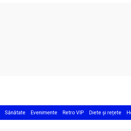
Sănătate
Evenimente
Retro VIP
Diete și rețete
H