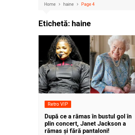
Home
haine
Page 4
Etichetă:
haine
Retro VIP
După ce a rămas în bustul gol în
plin concert, Janet Jackson a
rămas și fără pantaloni!