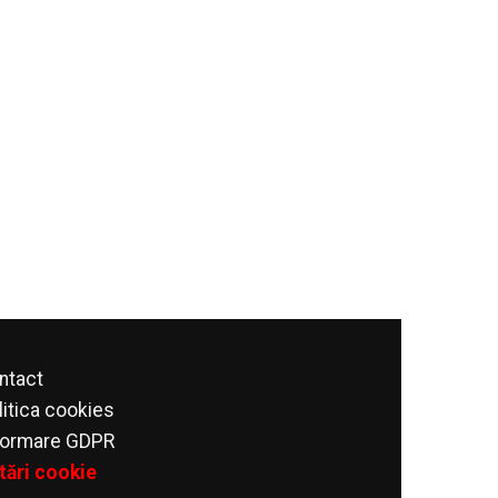
ntact
litica cookies
formare GDPR
tări cookie