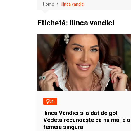
Home
ilinca vandici
Etichetă:
ilinca vandici
Știri
Ilinca Vandici s-a dat de gol.
Vedeta recunoaște că nu mai e o
femeie singură