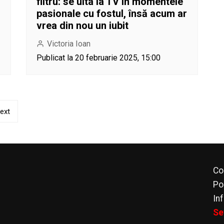
filtru: se uita la TV în momentele
pasionale cu fostul, însă acum ar
vrea din nou un iubit
Victoria Ioan
Publicat la 20 februarie 2025, 15:00
ext
Co
Po
In
Se