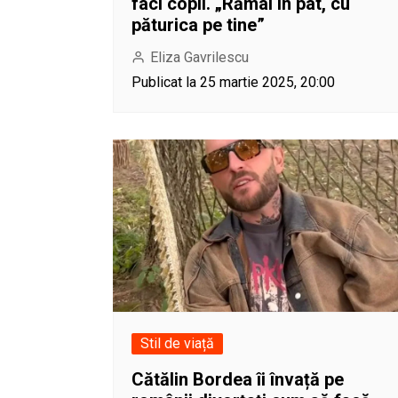
faci copil. „Rămâi în pat, cu
păturica pe tine”
Eliza Gavrilescu
Publicat la 25 martie 2025, 20:00
Stil de viață
Cătălin Bordea îi învață pe