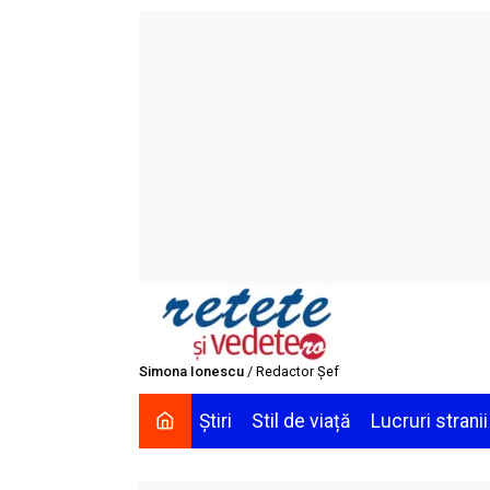
Skip
to
content
Simona Ionescu
/ Redactor Șef
Știri
Stil de viață
Lucruri stranii