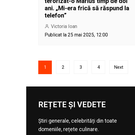
terorizat-o Marius timp de doi
ani. „Mi-era frică să răspund la
telefon”
Victoria Ioan
Publicat la 25 mai 2025, 12:00
Paginație
1
2
3
4
Next
articole
REȚETE ȘI VEDETE
Știri generale, celebrități din toate
domeniile, rețete culinare.