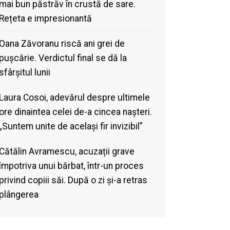
mai bun păstrăv în crustă de sare.
Rețeta e impresionantă
Oana Zăvoranu riscă ani grei de
pușcărie. Verdictul final se dă la
sfârșitul lunii
Laura Cosoi, adevărul despre ultimele
ore dinaintea celei de-a cincea nașteri.
„Suntem unite de același fir invizibil”
Cătălin Avramescu, acuzații grave
împotriva unui bărbat, într-un proces
privind copiii săi. După o zi și-a retras
plângerea