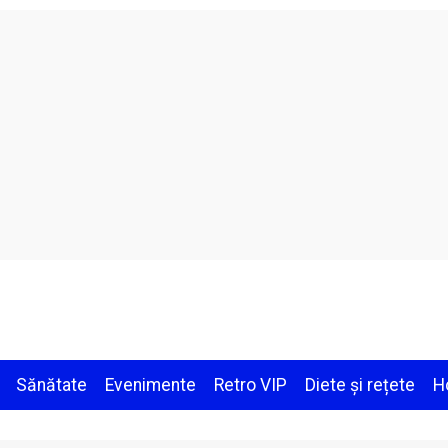
Sănătate
Evenimente
Retro VIP
Diete și rețete
H