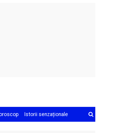
oroscop
Istorii senzaționale