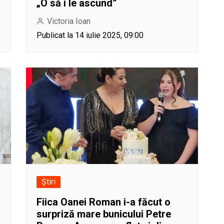
„O să i le ascund”
Victoria Ioan
Publicat la 14 iulie 2025, 09:00
Știri
Fiica Oanei Roman i-a făcut o
surpriză mare bunicului Petre