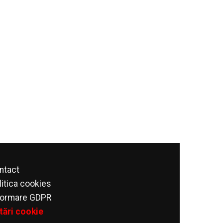
ntact
litica cookies
formare GDPR
tări cookie