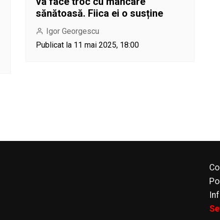
va face troc cu mâncare
sănătoasă. Fiica ei o susține
Igor Georgescu
Publicat la 11 mai 2025, 18:00
Co
Po
In
Se