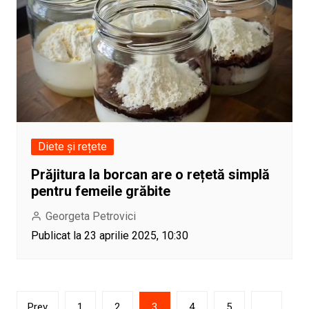
Diete și rețete
Prăjitura la borcan are o rețetă simplă
pentru femeile grăbite
Georgeta Petrovici
Publicat la 23 aprilie 2025, 10:30
Paginație
Prev
1
2
3
4
5
…