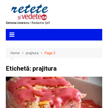
Skip
to
content
Simona Ionescu
/ Redactor Șef
Home
prajitura
Page 3
Etichetă:
prajitura