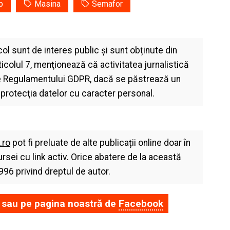
p
Masina
Semafor
col sunt de interes public și sunt obținute din
icolul 7, menţionează că activitatea jurnalistică
le Regulamentului GDPR, dacă se păstrează un
i protecţia datelor cu caracter personal.
.ro
pot fi preluate de alte publicații online doar în
ursei cu link activ. Orice abatere de la această
996 privind dreptul de autor.
sau pe pagina noastră de
Facebook