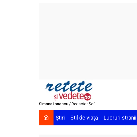
Skip
to
content
Simona Ionescu
/ Redactor Șef
Știri
Stil de viață
Lucruri stranii