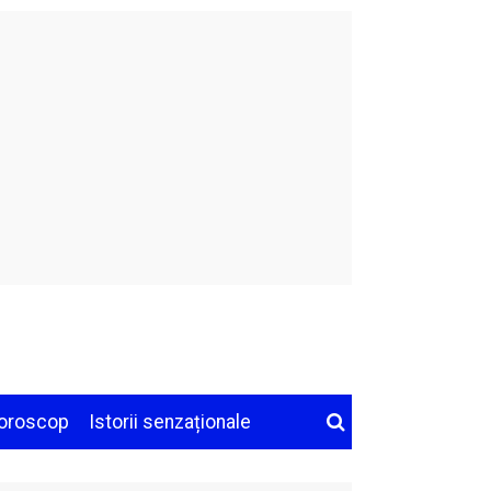
oroscop
Istorii senzaționale