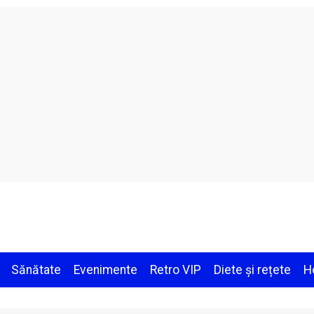
Sănătate
Evenimente
Retro VIP
Diete și rețete
H