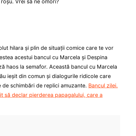
e roșu. Vrei să ne omori?
t hilara și plin de situații comice care te vor
ovestea acestui bancul cu Marcela și Despina
ă haos la semafor. Această bancul cu Marcela
u ieșit din comun și dialogurile ridicole care
e de schimbări de replici amuzante.
Bancul zilei.
nit să declar pierderea papagalului, care a