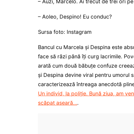
– Auzi, Marcelo. Ai trecut de trei ori p
– Aoleo, Despino! Eu conduc?
Sursa foto: Instagram
Bancul cu Marcela și Despina este absolu
face să râzi până îți curg lacrimile. P
arată cum două băbuțe confuze creeaz
și Despina devine viral pentru umorul să
caracterizează întreaga anecdotă plin
Un individ, la poliție. Bună ziua, am ve
scăpat aseară…
.