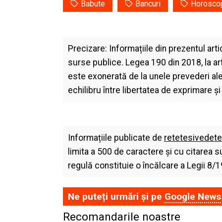
Babute
Bancuri
Horosco
Precizare: Informațiile din prezentul arti
surse publice. Legea 190 din 2018, la art
este exonerată de la unele prevederi a
echilibru între libertatea de exprimare ş
Informațiile publicate de
retetesivedete
limita a 500 de caractere și cu citarea s
regulă constituie o încălcare a Legii 8/1
Ne puteți urmări și pe
Google News
Recomandarile noastre