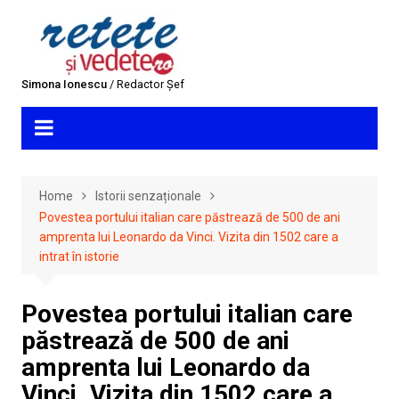
Skip
to
content
Simona Ionescu
/ Redactor Șef
Home
Istorii senzaționale
Povestea portului italian care păstrează de 500 de ani
amprenta lui Leonardo da Vinci. Vizita din 1502 care a
intrat în istorie
Povestea portului italian care
păstrează de 500 de ani
amprenta lui Leonardo da
Vinci. Vizita din 1502 care a