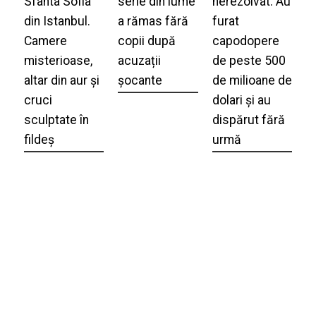
Sfânta Sofia
serie din lume
nerezolvat. Au
din Istanbul.
a rămas fără
furat
Camere
copii după
capodopere
misterioase,
acuzații
de peste 500
altar din aur și
șocante
de milioane de
cruci
dolari și au
sculptate în
dispărut fără
fildeș
urmă