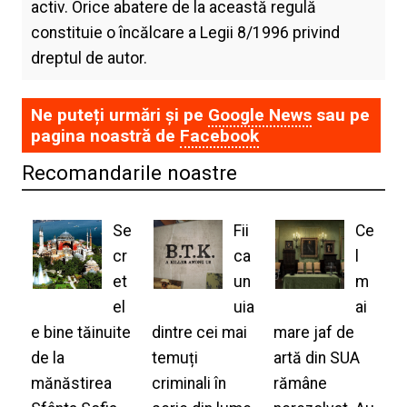
activ. Orice abatere de la această regulă
constituie o încălcare a Legii 8/1996 privind
dreptul de autor.
Ne puteți urmări și pe
Google News
sau pe
pagina noastră de
Facebook
Recomandarile noastre
Se
Fii
Ce
cr
ca
l
et
un
m
el
uia
ai
e bine tăinuite
dintre cei mai
mare jaf de
de la
temuți
artă din SUA
mănăstirea
criminali în
rămâne