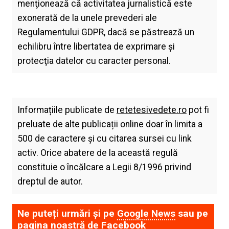
menţionează că activitatea jurnalistică este
exonerată de la unele prevederi ale
Regulamentului GDPR, dacă se păstrează un
echilibru între libertatea de exprimare şi
protecţia datelor cu caracter personal.
Informațiile publicate de
retetesivedete.ro
pot fi
preluate de alte publicații online doar în limita a
500 de caractere și cu citarea sursei cu link
activ. Orice abatere de la această regulă
constituie o încălcare a Legii 8/1996 privind
dreptul de autor.
Ne puteți urmări și pe
Google News
sau pe
pagina noastră de
Facebook