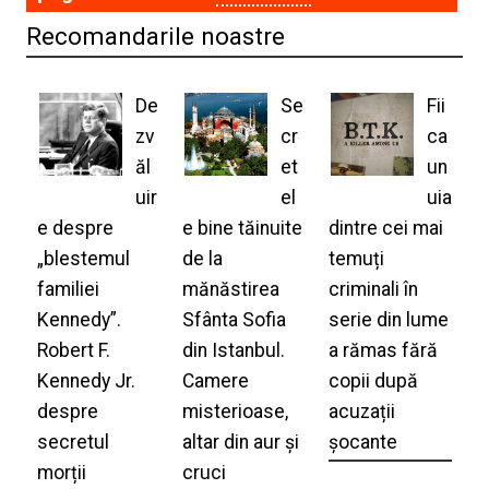
Recomandarile noastre
De
Se
Fii
zv
cr
ca
ăl
et
un
uir
el
uia
e despre
e bine tăinuite
dintre cei mai
„blestemul
de la
temuți
familiei
mănăstirea
criminali în
Kennedy”.
Sfânta Sofia
serie din lume
Robert F.
din Istanbul.
a rămas fără
Kennedy Jr.
Camere
copii după
despre
misterioase,
acuzații
secretul
altar din aur și
șocante
morții
cruci