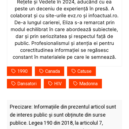
Rețete şi Vedete în 2024, aducând cu ea
peste un deceniu de experiență în presă. A
colaborat și cu site-urile evz.ro și infoactual.ro.
De-a lungul carierei, Eliza s-a remarcat prin
modul echilibrat în care abordează subiectele,
dar și prin seriozitatea și respectul față de
public. Profesionalismul și atenția ei pentru
corectitudinea informației se regăsesc
constant în materialele pe care le semnează.
1990
Canada
Catuse
Dansatori
HIV
Madonna
Precizare: Informațiile din prezentul articol sunt
de interes public și sunt obținute din surse
publice. Legea 190 din 2018, la articolul 7,