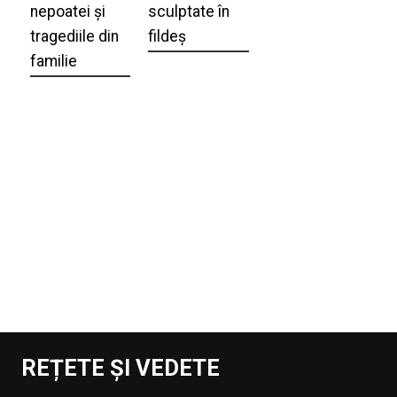
nepoatei și
sculptate în
tragediile din
fildeș
familie
REȚETE ȘI VEDETE