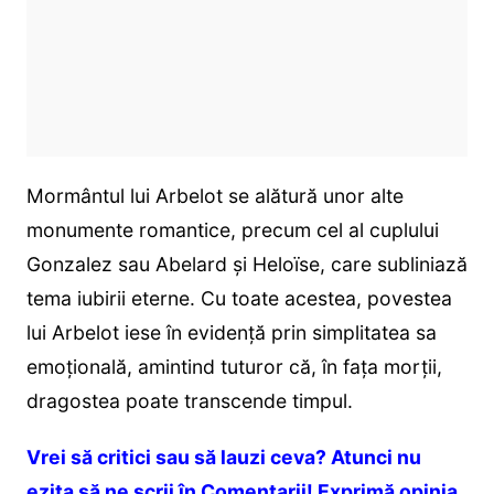
Mormântul lui Arbelot se alătură unor alte
monumente romantice, precum cel al cuplului
Gonzalez sau Abelard și Heloïse, care subliniază
tema iubirii eterne. Cu toate acestea, povestea
lui Arbelot iese în evidență prin simplitatea sa
emoțională, amintind tuturor că, în fața morții,
dragostea poate transcende timpul.
Vrei să critici sau să lauzi ceva? Atunci nu
ezita să ne scrii în Comentarii! Exprimă opinia