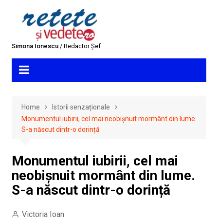
Skip
to
content
Simona Ionescu
/ Redactor Șef
Home
Istorii senzaționale
Monumentul iubirii, cel mai neobișnuit mormânt din lume.
S-a născut dintr-o dorință
Monumentul iubirii, cel mai
neobișnuit mormânt din lume.
S-a născut dintr-o dorință
Victoria Ioan