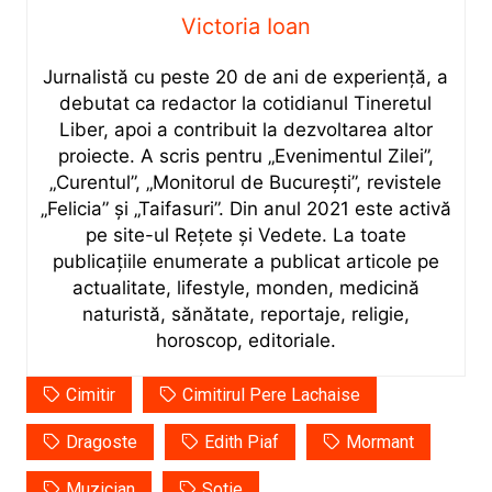
Victoria Ioan
Jurnalistă cu peste 20 de ani de experiență, a
debutat ca redactor la cotidianul Tineretul
Liber, apoi a contribuit la dezvoltarea altor
proiecte. A scris pentru „Evenimentul Zilei”,
„Curentul”, „Monitorul de București”, revistele
„Felicia” și „Taifasuri”. Din anul 2021 este activă
pe site-ul Rețete și Vedete. La toate
publicațiile enumerate a publicat articole pe
actualitate, lifestyle, monden, medicină
naturistă, sănătate, reportaje, religie,
horoscop, editoriale.
Cimitir
Cimitirul Pere Lachaise
Dragoste
Edith Piaf
Mormant
Muzician
Sotie