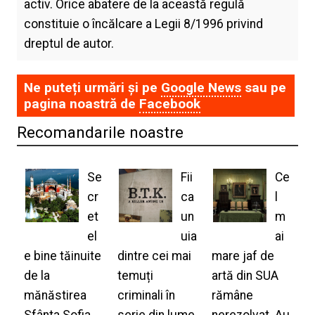
activ. Orice abatere de la această regulă
constituie o încălcare a Legii 8/1996 privind
dreptul de autor.
Ne puteți urmări și pe
Google News
sau pe
pagina noastră de
Facebook
Recomandarile noastre
Se
Fii
Ce
cr
ca
l
et
un
m
el
uia
ai
e bine tăinuite
dintre cei mai
mare jaf de
de la
temuți
artă din SUA
mănăstirea
criminali în
rămâne
Sfânta Sofia
serie din lume
nerezolvat. Au