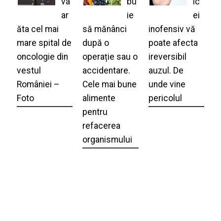
va
bu
ic
ar
ie
ei
ăta cel mai
să mănânci
inofensiv vă
mare spital de
după o
poate afecta
oncologie din
operație sau o
ireversibil
vestul
accidentare.
auzul. De
României –
Cele mai bune
unde vine
Foto
alimente
pericolul
pentru
refacerea
organismului