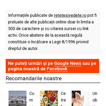
Informațiile publicate de
retetesivedete.ro
pot fi
preluate de alte publicații online doar în limita a
500 de caractere și cu citarea sursei cu link
activ. Orice abatere de la această regulă
constituie o încălcare a Legii 8/1996 privind
dreptul de autor.
Ne puteți urmări și pe
Google News
sau pe
pagina noastră de
Facebook
Recomandarile noastre
Cu
Ce
Un
m
tre
ob