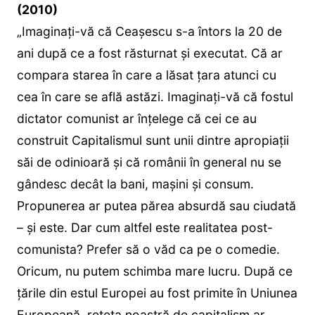
(2010)
„Imaginaţi-vă că Ceaşescu s-a întors la 20 de
ani după ce a fost răsturnat şi executat. Că ar
compara starea în care a lăsat ţara atunci cu
cea în care se află astăzi. Imaginaţi-vă că fostul
dictator comunist ar înţelege că cei ce au
construit Capitalismul sunt unii dintre apropiaţii
săi de odinioară şi că românii în general nu se
gândesc decât la bani, maşini şi consum.
Propunerea ar putea părea absurdă sau ciudată
– şi este. Dar cum altfel este realitatea post-
comunista? Prefer să o văd ca pe o comedie.
Oricum, nu putem schimba mare lucru. După ce
ţările din estul Europei au fost primite în Uniunea
Europeană, reţeta noastră de capitalism ar