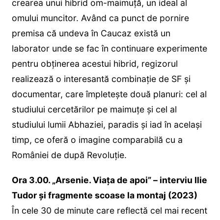
crearea unui hibrid om-maimuță, un ideal al
omului muncitor. Având ca punct de pornire
premisa că undeva în Caucaz există un
laborator unde se fac în continuare experimente
pentru obținerea acestui hibrid, regizorul
realizează o interesantă combinație de SF și
documentar, care împleteşte două planuri: cel al
studiului cercetărilor pe maimuţe şi cel al
studiului lumii Abhaziei, paradis şi iad în acelaşi
timp, ce oferă o imagine comparabilă cu a
României de după Revoluţie.
Ora 3.00. „Arsenie. Viața de apoi” – interviu Ilie
Tudor şi fragmente scoase la montaj (2023)
În cele 30 de minute care reflectă cel mai recent