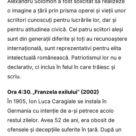
Alexandru Solomon a fost solicitat să realizeze
o imagine a țării prin prisma operei și vieții unor
scriitori cunoscuți pentru lucrările lor, dar și
pentru atitudinea civică. Cei patru sciitori aleşi
sunt din generații diferite şi toți au recunoaștere
internațională, sunt reprezentativi pentru elita
intelectuală românească. Patriotismul lor nu e
declarativ, ci inclus în felul în care trăiesc și
scriu.
Ora 4:30. „Franzela exilului” (2002)
În 1905, Ion Luca Caragiale se instala în
Germania cu intenţie de a-şi petrece acolo
restul zilelor. Avea 52 de ani, era obosit de
ofensele şi decepţiile suferite în ţară. După un