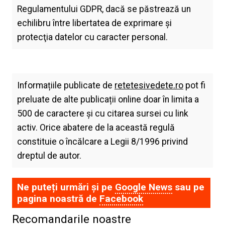
Regulamentului GDPR, dacă se păstrează un
echilibru între libertatea de exprimare şi
protecţia datelor cu caracter personal.
Informațiile publicate de
retetesivedete.ro
pot fi
preluate de alte publicații online doar în limita a
500 de caractere și cu citarea sursei cu link
activ. Orice abatere de la această regulă
constituie o încălcare a Legii 8/1996 privind
dreptul de autor.
Ne puteți urmări și pe
Google News
sau pe
pagina noastră de
Facebook
Recomandarile noastre