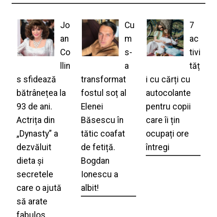
Jo
Cu
7
an
m
ac
Co
s-
tivi
llin
a
tăț
s sfidează
transformat
i cu cărți cu
bătrânețea la
fostul soț al
autocolante
93 de ani.
Elenei
pentru copii
Actrița din
Băsescu în
care îi țin
„Dynasty” a
tătic coafat
ocupați ore
dezvăluit
de fetiță.
întregi
dieta și
Bogdan
secretele
Ionescu a
care o ajută
albit!
să arate
fabulos