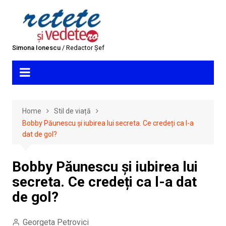
Skip
to
content
Simona Ionescu
/ Redactor Șef
Home
Stil de viață
Bobby Păunescu și iubirea lui secreta. Ce credeți ca l-a
dat de gol?
Bobby Păunescu și iubirea lui
secreta. Ce credeți ca l-a dat
de gol?
Georgeta Petrovici