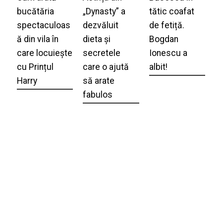
bucătăria
„Dynasty” a
tătic coafat
spectaculoas
dezvăluit
de fetiță.
ă din vila în
dieta și
Bogdan
care locuiește
secretele
Ionescu a
cu Prințul
care o ajută
albit!
Harry
să arate
fabulos