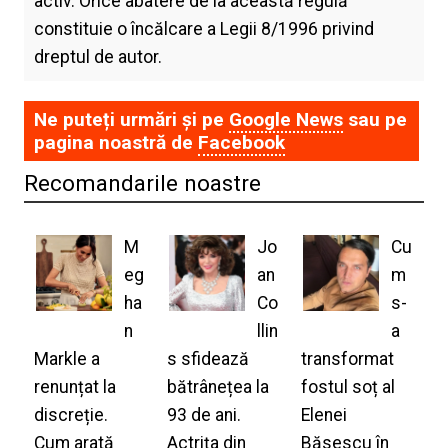
activ. Orice abatere de la această regulă
constituie o încălcare a Legii 8/1996 privind
dreptul de autor.
Ne puteți urmări și pe
Google News
sau pe
pagina noastră de
Facebook
Recomandarile noastre
M
Jo
Cu
eg
an
m
ha
Co
s-
n
llin
a
Markle a
s sfidează
transformat
renunțat la
bătrânețea la
fostul soț al
discreție.
93 de ani.
Elenei
Cum arată
Actrița din
Băsescu în