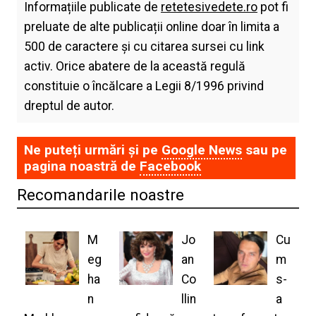
Informațiile publicate de
retetesivedete.ro
pot fi
preluate de alte publicații online doar în limita a
500 de caractere și cu citarea sursei cu link
activ. Orice abatere de la această regulă
constituie o încălcare a Legii 8/1996 privind
dreptul de autor.
Ne puteți urmări și pe
Google News
sau pe
pagina noastră de
Facebook
Recomandarile noastre
M
Jo
Cu
eg
an
m
ha
Co
s-
n
llin
a