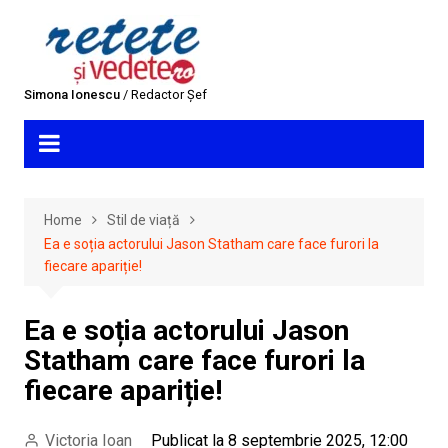
Skip
to
content
Simona Ionescu
/ Redactor Șef
Home
Stil de viață
Ea e soția actorului Jason Statham care face furori la
fiecare apariție!
Ea e soția actorului Jason
Statham care face furori la
fiecare apariție!
Victoria Ioan
Publicat la 8 septembrie 2025, 12:00