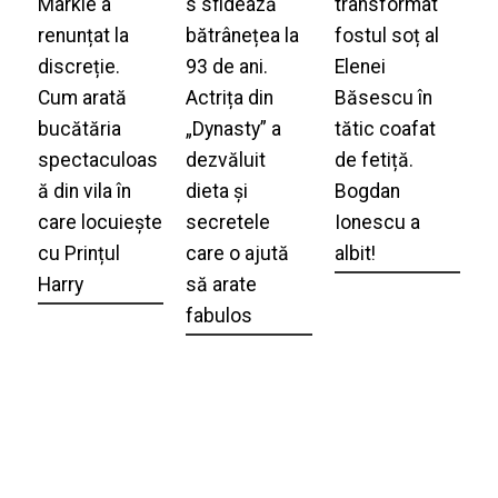
Markle a
s sfidează
transformat
renunțat la
bătrânețea la
fostul soț al
discreție.
93 de ani.
Elenei
Cum arată
Actrița din
Băsescu în
bucătăria
„Dynasty” a
tătic coafat
spectaculoas
dezvăluit
de fetiță.
ă din vila în
dieta și
Bogdan
care locuiește
secretele
Ionescu a
cu Prințul
care o ajută
albit!
Harry
să arate
fabulos