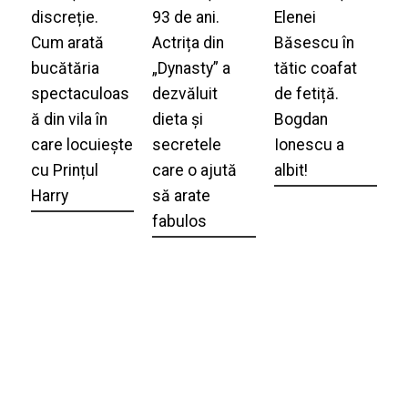
discreție.
93 de ani.
Elenei
Cum arată
Actrița din
Băsescu în
bucătăria
„Dynasty” a
tătic coafat
spectaculoas
dezvăluit
de fetiță.
ă din vila în
dieta și
Bogdan
care locuiește
secretele
Ionescu a
cu Prințul
care o ajută
albit!
Harry
să arate
fabulos