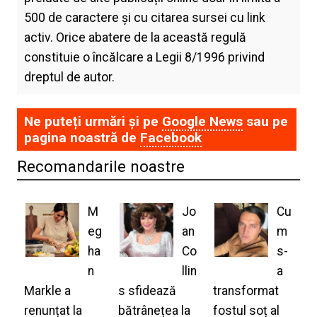
500 de caractere și cu citarea sursei cu link
activ. Orice abatere de la această regulă
constituie o încălcare a Legii 8/1996 privind
dreptul de autor.
Ne puteți urmări și pe
Google News
sau pe
pagina noastră de
Facebook
Recomandarile noastre
M
Jo
Cu
eg
an
m
ha
Co
s-
n
llin
a
Markle a
s sfidează
transformat
renunțat la
bătrânețea la
fostul soț al