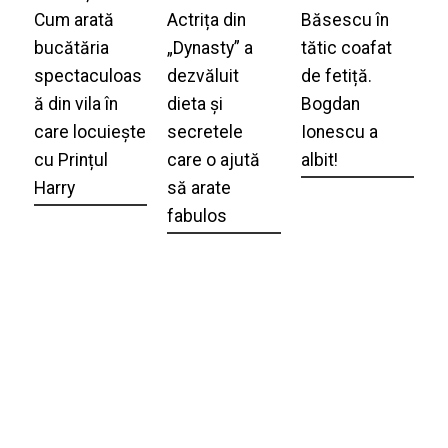
Cum arată
Actrița din
Băsescu în
bucătăria
„Dynasty” a
tătic coafat
spectaculoas
dezvăluit
de fetiță.
ă din vila în
dieta și
Bogdan
care locuiește
secretele
Ionescu a
cu Prințul
care o ajută
albit!
Harry
să arate
fabulos