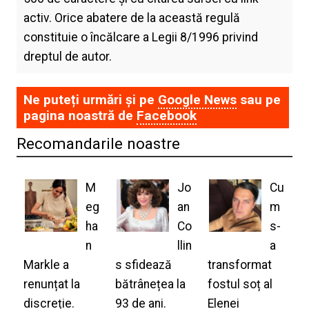
activ. Orice abatere de la această regulă
constituie o încălcare a Legii 8/1996 privind
dreptul de autor.
Ne puteți urmări și pe
Google News
sau pe
pagina noastră de
Facebook
Recomandarile noastre
M
Jo
Cu
eg
an
m
ha
Co
s-
n
llin
a
Markle a
s sfidează
transformat
renunțat la
bătrânețea la
fostul soț al
discreție.
93 de ani.
Elenei