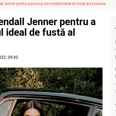
all Jenner pentru a purta și voi modelul ideal de fustă al sezonului
Kendall Jenner pentru a
l ideal de fustă al
2022, 09:30