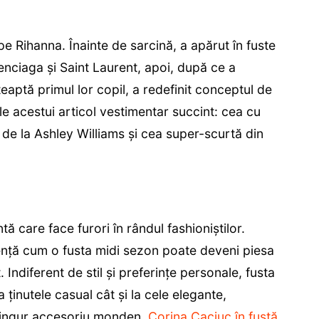
pe Rihanna. Înainte de sarcină, a apărut în fuste
lenciaga și Saint Laurent, apoi, după ce a
eaptă primul lor copil, a redefinit conceptul de
ale acestui articol vestimentar succint: cea cu
ă de la Ashley Williams și cea super-scurtă din
 care face furori în rândul fashioniștilor.
nță cum o fusta midi sezon poate deveni piesa
 Indiferent de stil și preferințe personale, fusta
ținutele casual cât și la cele elegante,
n singur accesoriu monden.
Corina Caciuc în fustă