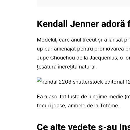
Kendall Jenner adoră 
Modelul, care anul trecut și-a lansat p
up bar amenajat pentru promovarea pro
Jupe Chouchou de la Jacquemus, o long
țesătură încrețită natural.
Ea a asortat fusta de lungime medie (m
tocuri joase, ambele de la Totême.
Ce alte vedete s-au in