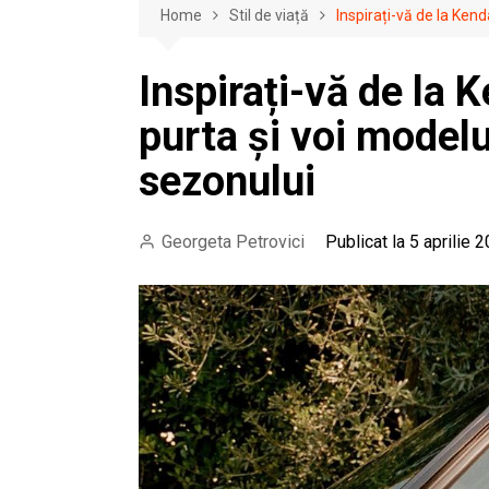
Home
Stil de viață
Inspirați-vă de la Kend
Inspirați-vă de la 
purta și voi modelu
sezonului
Georgeta Petrovici
Publicat la 5 aprilie 