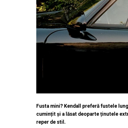
Fusta mini? Kendall preferă fustele lung
cumințit și a lăsat deoparte ținutele e
reper de stil.