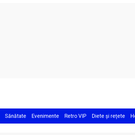
Sănătate
Evenimente
Retro VIP
Diete și rețete
H