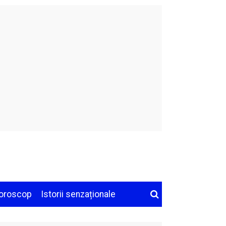
oroscop
Istorii senzaționale