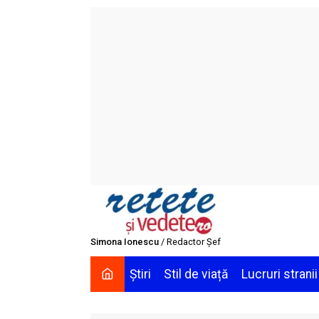
Skip
to
content
Simona Ionescu
/ Redactor Șef
Știri
Stil de viață
Lucruri stranii