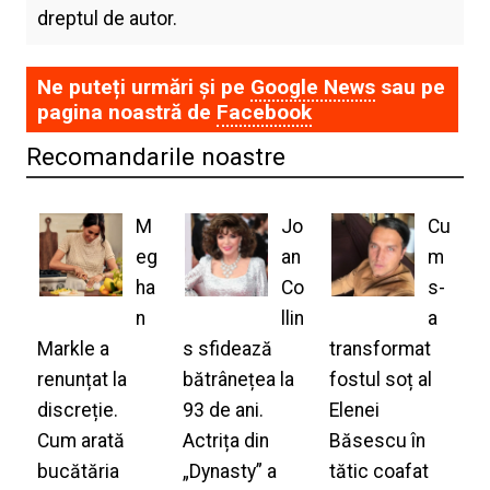
dreptul de autor.
Ne puteți urmări și pe
Google News
sau pe
pagina noastră de
Facebook
Recomandarile noastre
M
Jo
Cu
eg
an
m
ha
Co
s-
n
llin
a
Markle a
s sfidează
transformat
renunțat la
bătrânețea la
fostul soț al
discreție.
93 de ani.
Elenei
Cum arată
Actrița din
Băsescu în
bucătăria
„Dynasty” a
tătic coafat