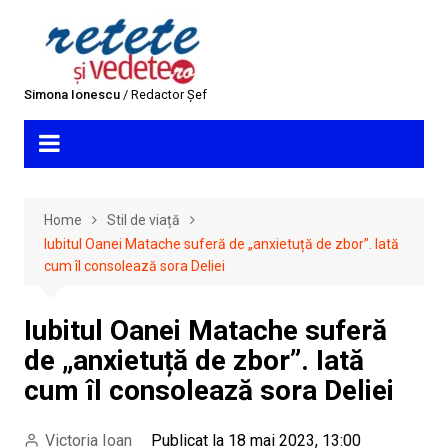
Skip
to
content
Simona Ionescu
/ Redactor Șef
Home
Stil de viață
Iubitul Oanei Matache suferă de „anxietuță de zbor”. Iată
cum îl consolează sora Deliei
Iubitul Oanei Matache suferă
de „anxietuță de zbor”. Iată
cum îl consolează sora Deliei
Victoria Ioan
Publicat la 18 mai 2023, 13:00