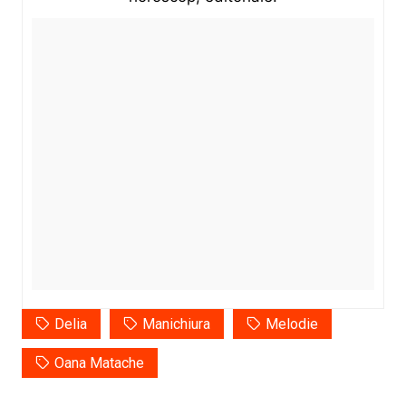
Delia
Manichiura
Melodie
Oana Matache