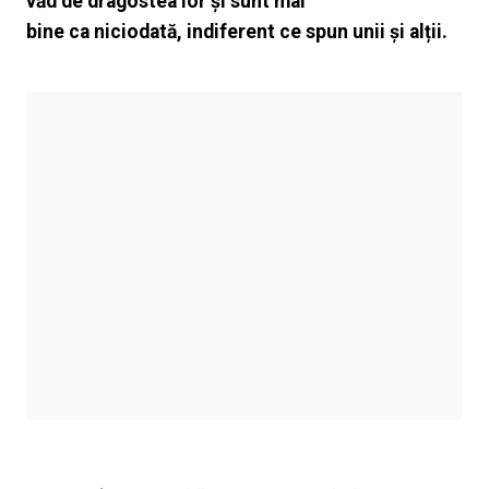
văd de dragostea lor și sunt mai
bine ca niciodată, indiferent ce spun unii și alții.