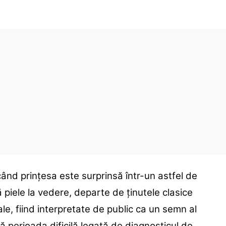
 când prințesa este surprinsă într-un astfel de
ă piele la vedere, departe de ținutele clasice
ale, fiind interpretate de public ca un semn al
pă perioada dificilă legată de diagnosticul de