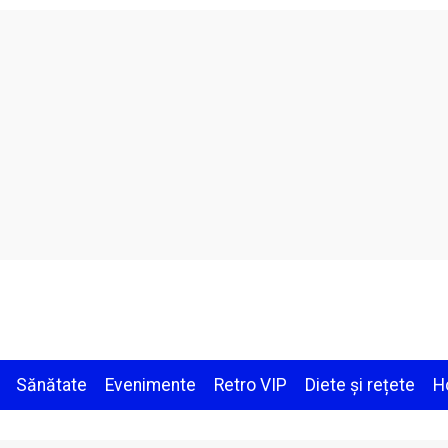
Sănătate
Evenimente
Retro VIP
Diete și rețete
H