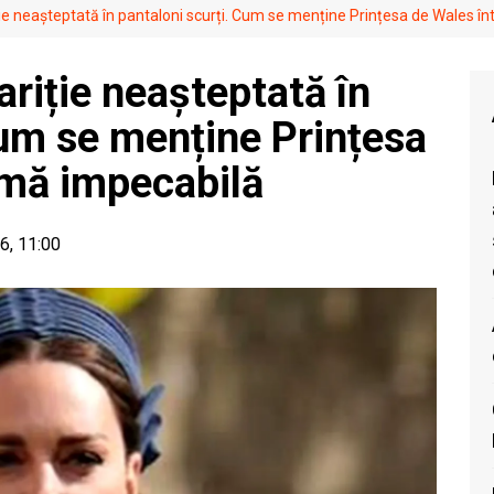
ie neașteptată în pantaloni scurți. Cum se menține Prințesa de Wales î
riție neașteptată în
Cum se menține Prințesa
rmă impecabilă
26, 11:00