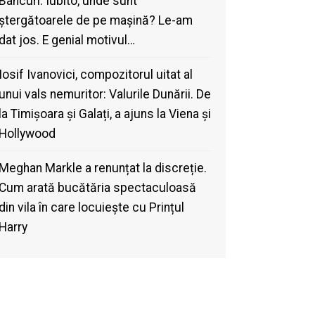
Bancuri. Iubito, unde sunt
ștergătoarele de pe mașină? Le-am
dat jos. E genial motivul…
Iosif Ivanovici, compozitorul uitat al
unui vals nemuritor: Valurile Dunării. De
la Timișoara și Galați, a ajuns la Viena și
Hollywood
Meghan Markle a renunțat la discreție.
Cum arată bucătăria spectaculoasă
din vila în care locuiește cu Prințul
Harry