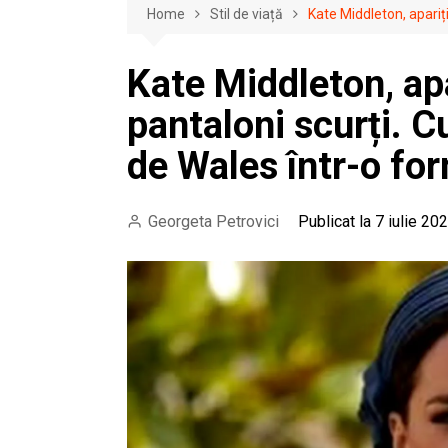
Home
Stil de viață
Kate Middleton, apariț
Kate Middleton, apa
pantaloni scurți. 
de Wales într-o fo
Georgeta Petrovici
Publicat la 7 iulie 20