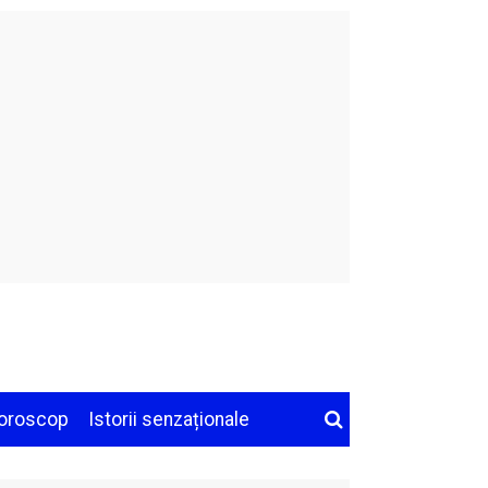
oroscop
Istorii senzaționale