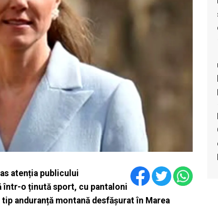
as atenția publicului
 într-o ținută sport, cu pantaloni
de tip anduranță montană desfășurat în Marea