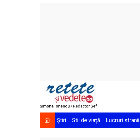
Skip
to
content
Simona Ionescu
/ Redactor Șef
Știri
Stil de viață
Lucruri stranii