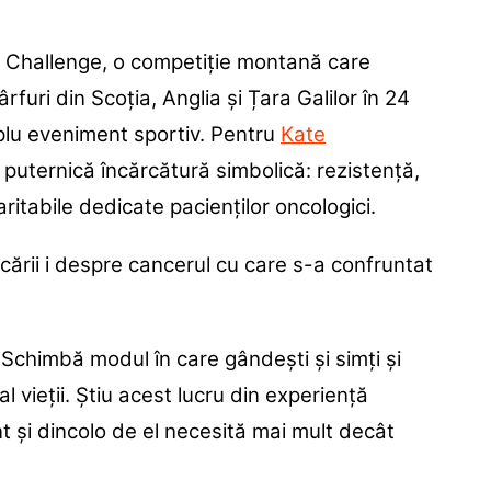
s Challenge, o competiție montană care
furi din Scoția, Anglia și Țara Galilor în 24
plu eveniment sportiv. Pentru
Kate
 puternică încărcătură simbolică: rezistență,
ritabile dedicate pacienților oncologici.
ării i despre cancerul cu care s-a confruntat
Schimbă modul în care gândești și simți și
 vieții. Știu acest lucru din experiență
nt și dincolo de el necesită mai mult decât