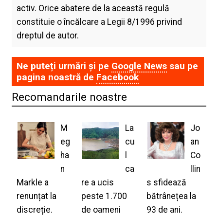
activ. Orice abatere de la această regulă
constituie o încălcare a Legii 8/1996 privind
dreptul de autor.
Ne puteți urmări și pe
Google News
sau pe
pagina noastră de
Facebook
Recomandarile noastre
M
La
Jo
eg
cu
an
ha
l
Co
n
ca
llin
Markle a
re a ucis
s sfidează
renunțat la
peste 1.700
bătrânețea la
discreție.
de oameni
93 de ani.