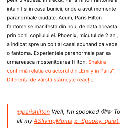
intalnit si in casa bunicii, unde a avut momente
paranormale ciudate. Acum, Paris Hilton
fantome se manifesta din nou, de data aceasta
prin ochii copilului ei. Phoenix, micutul de 2 ani,
a indicat spre un colt al casei spunand ca vede
o fantoma. Experientele paranormale par sa
urmareasca mostenitoarea Hilton.
Shakira
confirmă relația cu actorul din „Emily in Paris”.
Diferența de vârstă stârnește reacții
.
@parishilton
Well, I’m spooked 🥺🩷 To
all my
#SlivingMoms
♬ Spooky, quiet,