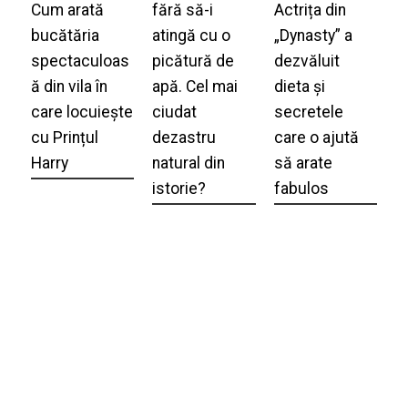
Cum arată
fără să-i
Actrița din
bucătăria
atingă cu o
„Dynasty” a
spectaculoas
picătură de
dezvăluit
ă din vila în
apă. Cel mai
dieta și
care locuiește
ciudat
secretele
cu Prințul
dezastru
care o ajută
Harry
natural din
să arate
istorie?
fabulos