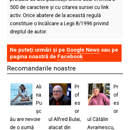
500 de caractere și cu citarea sursei cu link
activ. Orice abatere de la această regulă
constituie o încălcare a Legii 8/1996 privind
dreptul de autor.
Ne puteți urmări și pe
Google News
sau pe
pagina noastră de
Facebook
Recomandarile noastre
Ali
Pr
Pr
na
of
of
Pu
es
es
șc
or
or
ău are nevoie
ul Alfred Bulai,
ul Cătălin
de o sumă
atacat din
Avramescu,