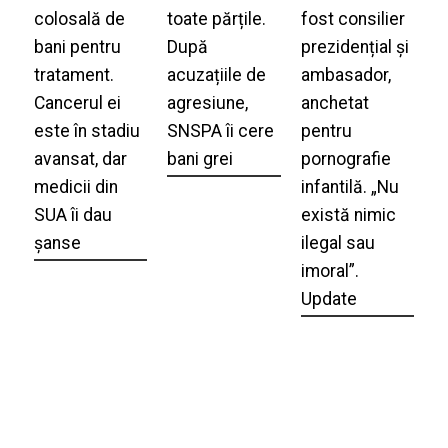
colosală de
toate părțile.
fost consilier
bani pentru
După
prezidențial și
tratament.
acuzațiile de
ambasador,
Cancerul ei
agresiune,
anchetat
este în stadiu
SNSPA îi cere
pentru
avansat, dar
bani grei
pornografie
medicii din
infantilă. „Nu
SUA îi dau
există nimic
șanse
ilegal sau
imoral”.
Update