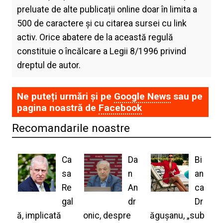
preluate de alte publicații online doar în limita a
500 de caractere și cu citarea sursei cu link
activ. Orice abatere de la această regulă
constituie o încălcare a Legii 8/1996 privind
dreptul de autor.
Ne puteți urmări și pe
Google News
sau pe
pagina noastră de
Facebook
Recomandarile noastre
Ca
Da
Bi
sa
n
an
Re
An
ca
gal
dr
Dr
ă, implicată
onic, despre
ăgușanu, „sub