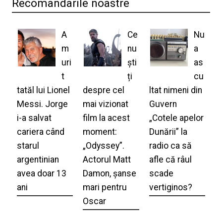
Recomandarile noastre
A
Ce
Nu
m
nu
a
uri
ști
as
t
ți
cu
tatăl lui Lionel
despre cel
ltat nimeni din
Messi. Jorge
mai vizionat
Guvern
i-a salvat
film la acest
„Cotele apelor
cariera când
moment:
Dunării” la
starul
„Odyssey”.
radio ca să
argentinian
Actorul Matt
afle că râul
avea doar 13
Damon, șanse
scade
ani
mari pentru
vertiginos?
Oscar