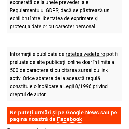
exonerată de la unele prevederi ale
Regulamentului GDPR, dacă se păstrează un
echilibru între libertatea de exprimare şi
protecţia datelor cu caracter personal.
Informațiile publicate de
retetesivedete.ro
pot fi
preluate de alte publicații online doar în limita a
500 de caractere și cu citarea sursei cu link
activ. Orice abatere de la această regulă
constituie o încălcare a Legii 8/1996 privind
dreptul de autor.
Ne puteți urmări și pe
Google News
sau pe
pagina noastră de
Facebook