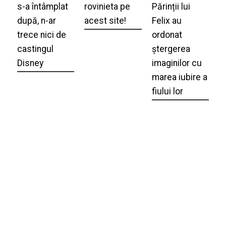
s-a întâmplat
rovinieta pe
Părinții lui
după, n-ar
acest site!
Felix au
trece nici de
ordonat
castingul
ștergerea
Disney
imaginilor cu
marea iubire a
fiului lor