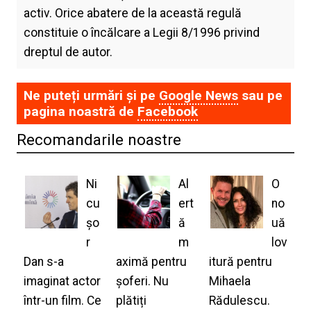
activ. Orice abatere de la această regulă
constituie o încălcare a Legii 8/1996 privind
dreptul de autor.
Ne puteți urmări și pe
Google News
sau pe
pagina noastră de
Facebook
Recomandarile noastre
Ni
Al
O
cu
ert
no
șo
ă
uă
r
m
lov
Dan s-a
aximă pentru
itură pentru
imaginat actor
șoferi. Nu
Mihaela
într-un film. Ce
plătiți
Rădulescu.