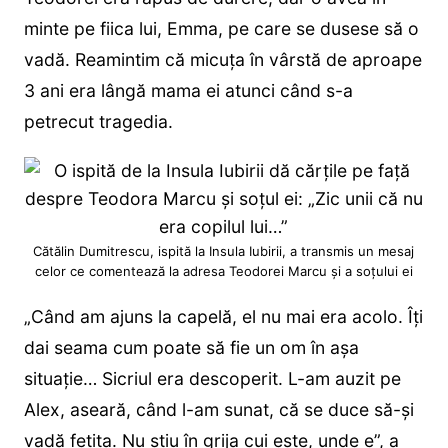
minte pe fiica lui, Emma, pe care se dusese să o
vadă. Reamintim că micuța în vârstă de aproape
3 ani era lângă mama ei atunci când s-a
petrecut tragedia.
Cătălin Dumitrescu, ispită la Insula Iubirii, a transmis un mesaj
celor ce comentează la adresa Teodorei Marcu și a soțului ei
„Când am ajuns la capelă, el nu mai era acolo. Îți
dai seama cum poate să fie un om în așa
situație… Sicriul era descoperit. L-am auzit pe
Alex, aseară, când l-am sunat, că se duce să-și
vadă fetița. Nu știu în grija cui este, unde e”, a