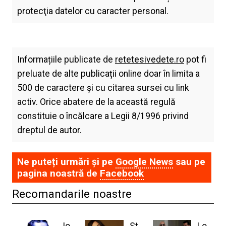
protecţia datelor cu caracter personal.
Informațiile publicate de
retetesivedete.ro
pot fi
preluate de alte publicații online doar în limita a
500 de caractere și cu citarea sursei cu link
activ. Orice abatere de la această regulă
constituie o încălcare a Legii 8/1996 privind
dreptul de autor.
Ne puteți urmări și pe
Google News
sau pe
pagina noastră de
Facebook
Recomandarile noastre