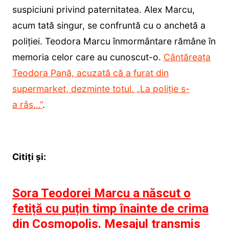
suspiciuni privind paternitatea. Alex Marcu,
acum tată singur, se confruntă cu o anchetă a
poliției. Teodora Marcu înmormântare rămâne în
memoria celor care au cunoscut-o.
Cântăreața
Teodora Pană, acuzată că a furat din
supermarket, dezminte totul. „La poliție s-
a râs…”
.
Citiți și:
Sora Teodorei Marcu a născut o
fetiță cu puțin timp înainte de crima
din Cosmopolis. Mesajul transmis