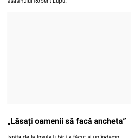
asasinului Robert Lupu.
„Lăsați oamenii să facă ancheta”
Ispita de la Insula Iubirii a făcut și un îndemn