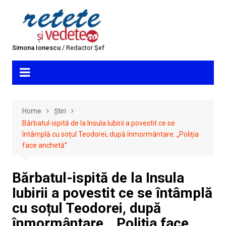
Skip
to
content
Simona Ionescu
/ Redactor Șef
Home
Știri
Bărbatul-ispită de la Insula Iubirii a povestit ce se
întâmplă cu soțul Teodorei, după înmormântare. „Poliția
face anchetă”
Bărbatul-ispită de la Insula
Iubirii a povestit ce se întâmplă
cu soțul Teodorei, după
înmormântare. „Poliția face