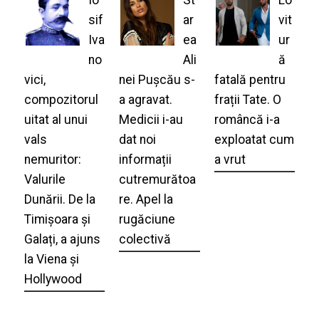
Io
St
Lo
sif
ar
vit
Iva
ea
ur
no
Ali
ă
vici,
nei Pușcău s-
fatală pentru
compozitorul
a agravat.
frații Tate. O
uitat al unui
Medicii i-au
româncă i-a
vals
dat noi
exploatat cum
nemuritor:
informații
a vrut
Valurile
cutremurătoa
Dunării. De la
re. Apel la
Timișoara și
rugăciune
Galați, a ajuns
colectivă
la Viena și
Hollywood