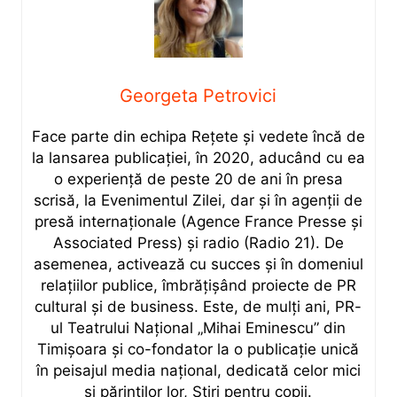
Georgeta Petrovici
Face parte din echipa Rețete și vedete încă de
la lansarea publicației, în 2020, aducând cu ea
o experiență de peste 20 de ani în presa
scrisă, la Evenimentul Zilei, dar și în agenții de
presă internaționale (Agence France Presse și
Associated Press) și radio (Radio 21). De
asemenea, activează cu succes și în domeniul
relațiilor publice, îmbrățișând proiecte de PR
cultural și de business. Este, de mulți ani, PR-
ul Teatrului Național „Mihai Eminescu” din
Timișoara și co-fondator la o publicație unică
în peisajul media național, dedicată celor mici
și părinților lor, Știri pentru copii.