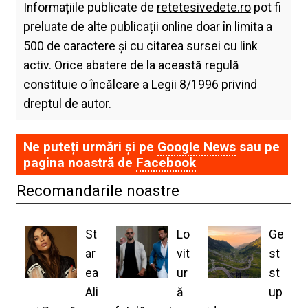
Informațiile publicate de
retetesivedete.ro
pot fi
preluate de alte publicații online doar în limita a
500 de caractere și cu citarea sursei cu link
activ. Orice abatere de la această regulă
constituie o încălcare a Legii 8/1996 privind
dreptul de autor.
Ne puteți urmări și pe
Google News
sau pe
pagina noastră de
Facebook
Recomandarile noastre
St
Lo
Ge
ar
vit
st
ea
ur
st
Ali
ă
up