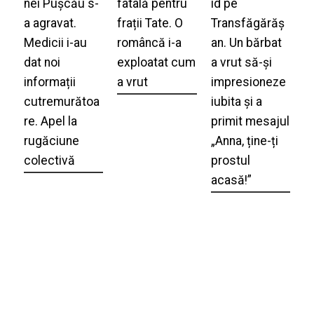
nei Pușcău s-
fatală pentru
id pe
a agravat.
frații Tate. O
Transfăgărăș
Medicii i-au
româncă i-a
an. Un bărbat
dat noi
exploatat cum
a vrut să-și
informații
a vrut
impresioneze
cutremurătoa
iubita și a
re. Apel la
primit mesajul
rugăciune
„Anna, ține-ți
colectivă
prostul
acasă!”