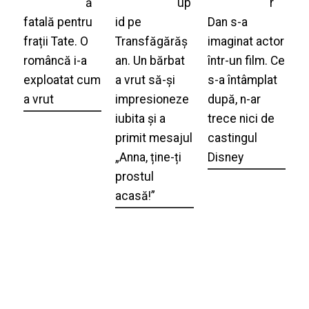
ă
up
r
fatală pentru
id pe
Dan s-a
frații Tate. O
Transfăgărăș
imaginat actor
româncă i-a
an. Un bărbat
într-un film. Ce
exploatat cum
a vrut să-și
s-a întâmplat
a vrut
impresioneze
după, n-ar
iubita și a
trece nici de
primit mesajul
castingul
„Anna, ține-ți
Disney
prostul
acasă!”