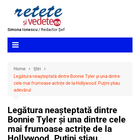
Skip
to
content
Simona Ionescu
/ Redactor Șef
Home
Știri
Legătura neașteptată dintre Bonnie Tyler și una dintre
cele mai frumoase actrițe de la Hollywood. Puțini știau
adevărul
Legătura neașteptată dintre
Bonnie Tyler și una dintre cele
mai frumoase actrițe de la
Hollywood. Puțini știau