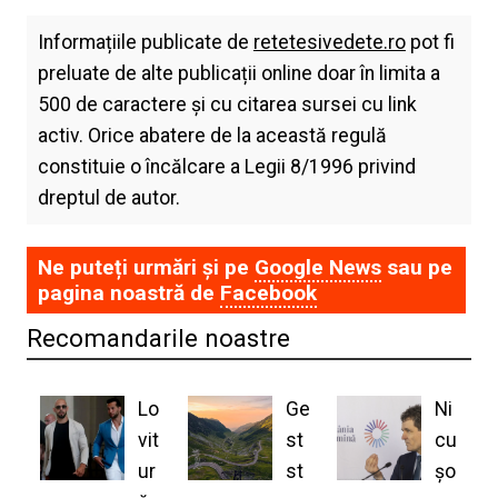
Informațiile publicate de
retetesivedete.ro
pot fi
preluate de alte publicații online doar în limita a
500 de caractere și cu citarea sursei cu link
activ. Orice abatere de la această regulă
constituie o încălcare a Legii 8/1996 privind
dreptul de autor.
Ne puteți urmări și pe
Google News
sau pe
pagina noastră de
Facebook
Recomandarile noastre
Lo
Ge
Ni
vit
st
cu
ur
st
șo