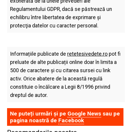
exonerată de la unele prevederi ale
Regulamentului GDPR, dacă se păstrează un
echilibru între libertatea de exprimare şi
protecţia datelor cu caracter personal.
Informațiile publicate de
retetesivedete.ro
pot fi
preluate de alte publicații online doar în limita a
500 de caractere și cu citarea sursei cu link
activ. Orice abatere de la această regulă
constituie o încălcare a Legii 8/1996 privind
dreptul de autor.
Ne puteți urmări și pe
Google News
sau pe
pagina noastră de
Facebook