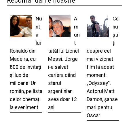
Recomandarile noastre
Nu
A
Ce
nt
m
nu
a
uri
ști
lui
t
ți
Ronaldo din
tatăl lui Lionel
despre cel
Madeira, cu
Messi. Jorge
mai vizionat
800 de invitați
i-a salvat
film la acest
și lux de
cariera când
moment:
milioane! Un
starul
„Odyssey”.
român, pe lista
argentinian
Actorul Matt
celor chemați
avea doar 13
Damon, șanse
la eveniment
ani
mari pentru
Oscar