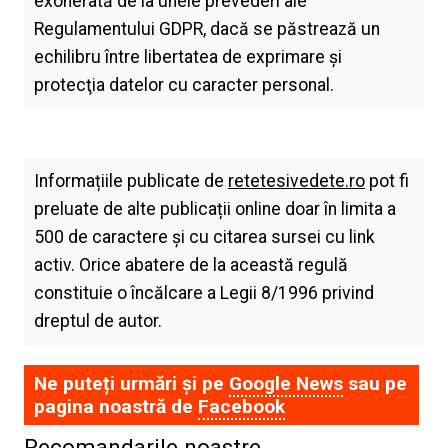
exonerată de la unele prevederi ale
Regulamentului GDPR, dacă se păstrează un
echilibru între libertatea de exprimare şi
protecţia datelor cu caracter personal.
Informațiile publicate de
retetesivedete.ro
pot fi
preluate de alte publicații online doar în limita a
500 de caractere și cu citarea sursei cu link
activ. Orice abatere de la această regulă
constituie o încălcare a Legii 8/1996 privind
dreptul de autor.
Ne puteți urmări și pe
Google News
sau pe
pagina noastră de
Facebook
Recomandarile noastre