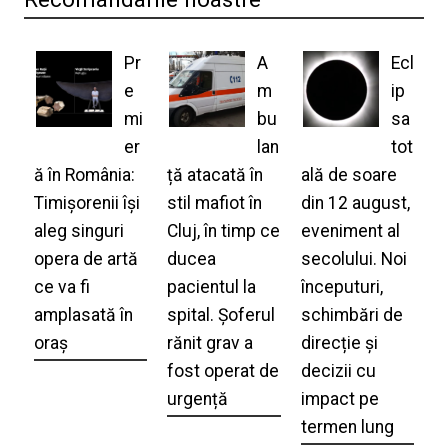
Pr
A
Ecl
e
m
ip
mi
bu
sa
er
lan
tot
ă în România:
ță atacată în
ală de soare
Timișorenii își
stil mafiot în
din 12 august,
aleg singuri
Cluj, în timp ce
eveniment al
opera de artă
ducea
secolului. Noi
ce va fi
pacientul la
începuturi,
amplasată în
spital. Șoferul
schimbări de
oraș
rănit grav a
direcție și
fost operat de
decizii cu
urgență
impact pe
termen lung