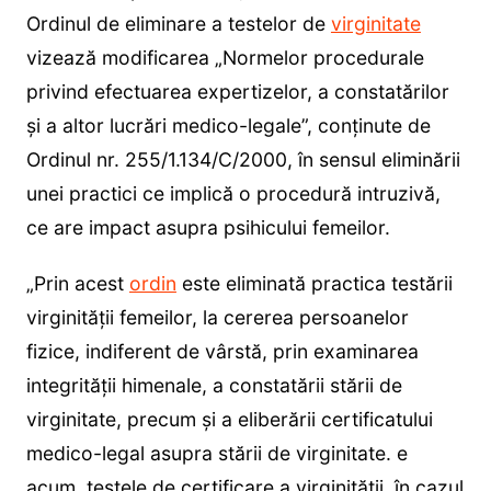
Ordinul de eliminare a testelor de
virginitate
vizează modificarea „Normelor procedurale
privind efectuarea expertizelor, a constatărilor
şi a altor lucrări medico-legale”, conţinute de
Ordinul nr. 255/1.134/C/2000, în sensul eliminării
unei practici ce implică o procedură intruzivă,
ce are impact asupra psihicului femeilor.
„Prin acest
ordin
este eliminată practica testării
virginităţii femeilor, la cererea persoanelor
fizice, indiferent de vârstă, prin examinarea
integrităţii himenale, a constatării stării de
virginitate, precum şi a eliberării certificatului
medico-legal asupra stării de virginitate. e
acum, testele de certificare a virginităţii, în cazul