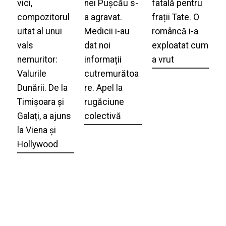
vici,
nei Pușcău s-
fatală pentru
compozitorul
a agravat.
frații Tate. O
uitat al unui
Medicii i-au
româncă i-a
vals
dat noi
exploatat cum
nemuritor:
informații
a vrut
Valurile
cutremurătoa
Dunării. De la
re. Apel la
Timișoara și
rugăciune
Galați, a ajuns
colectivă
la Viena și
Hollywood