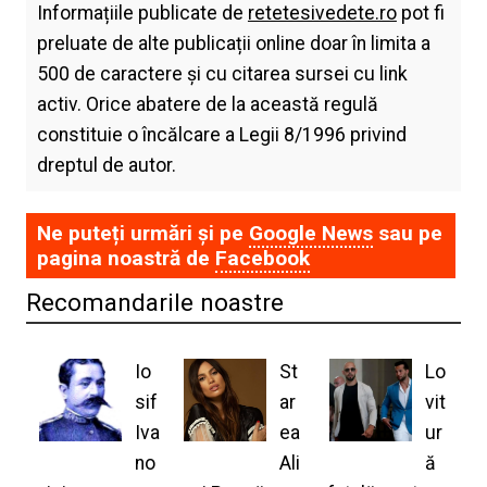
Informațiile publicate de
retetesivedete.ro
pot fi
preluate de alte publicații online doar în limita a
500 de caractere și cu citarea sursei cu link
activ. Orice abatere de la această regulă
constituie o încălcare a Legii 8/1996 privind
dreptul de autor.
Ne puteți urmări și pe
Google News
sau pe
pagina noastră de
Facebook
Recomandarile noastre
Io
St
Lo
sif
ar
vit
Iva
ea
ur
no
Ali
ă