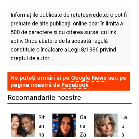
Informațiile publicate de
retetesivedete.ro
pot fi
preluate de alte publicații online doar în limita a
500 de caractere și cu citarea sursei cu link
activ. Orice abatere de la această regulă
constituie o încălcare a Legii 8/1996 privind
dreptul de autor.
Ne puteți urmări și pe
Google News
sau pe
pagina noastră de
Facebook
Recomandarile noastre
Rih
Oa
La
an
na
ur
na
Ză
a