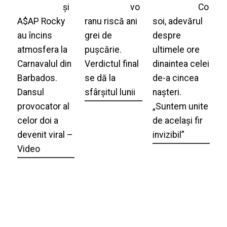
și
vo
Co
A$AP Rocky
ranu riscă ani
soi, adevărul
au încins
grei de
despre
atmosfera la
pușcărie.
ultimele ore
Carnavalul din
Verdictul final
dinaintea celei
Barbados.
se dă la
de-a cincea
Dansul
sfârșitul lunii
nașteri.
provocator al
„Suntem unite
celor doi a
de același fir
devenit viral –
invizibil”
Video