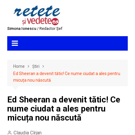
Skip
to
content
Simona Ionescu
/ Redactor Șef
Home
Știri
Ed Sheeran a devenit tătic! Ce nume ciudat a ales pentru
micuța nou născută
Ed Sheeran a devenit tătic! Ce
nume ciudat a ales pentru
micuța nou născută
Claudia Cîrjan