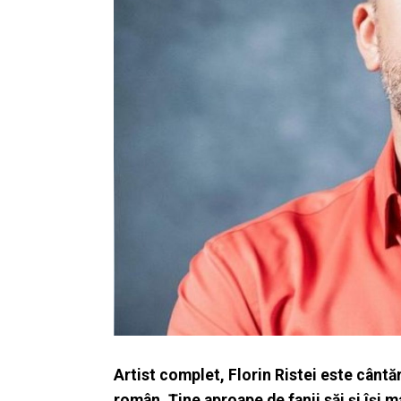
Artist complet, Florin Ristei este cântă
român. Ține aproape de fanii săi și își m