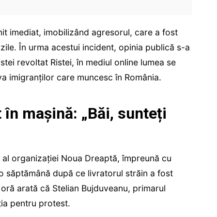
venit imediat, imobilizând agresorul, care a fost
zile. În urma acestui incident, opinia publică s-a
istei revoltat Ristei, în mediul online lumea se
va imigranților care muncesc în România.
t în mașină: „Băi, sunteți
t al organizației Noua Dreaptă, împreună cu
 o săptămână după ce livratorul străin a fost
 oră arată că Stelian Bujduveanu, primarul
ția pentru protest.