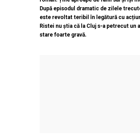
După episodul dramatic de zilele trecute,
este revoltat teribil în legătură cu acți
Ristei nu știa că la Cluj s-a petrecut un 
stare foarte gravă.