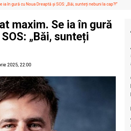
Se ia în gură cu Noua Dreaptă și SOS: „Băi, sunteți nebuni la cap?!”
tat maxim. Se ia în gură
SOS: „Băi, sunteți
rie 2025, 22:00