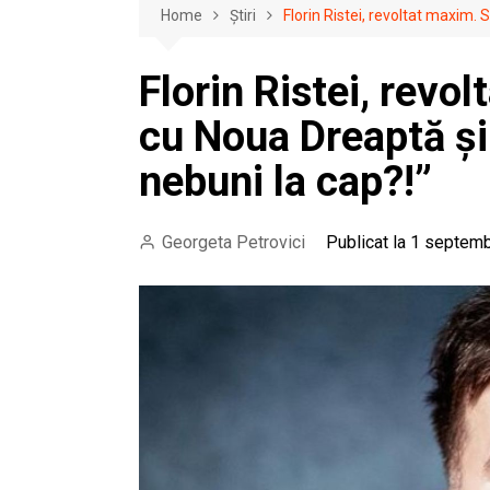
Home
Știri
Florin Ristei, revoltat maxim. 
Florin Ristei, revol
cu Noua Dreaptă și 
nebuni la cap?!”
Georgeta Petrovici
Publicat la 1 septemb