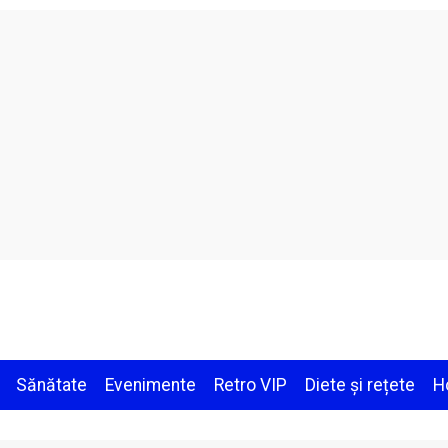
Sănătate
Evenimente
Retro VIP
Diete și rețete
H