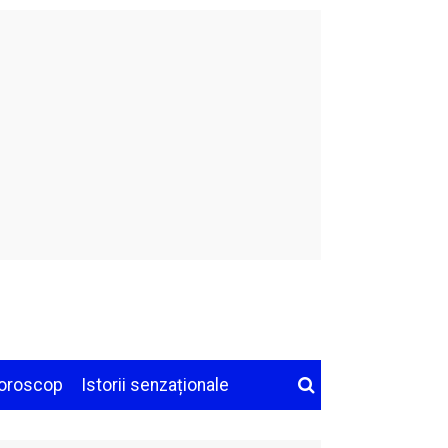
oroscop
Istorii senzaționale