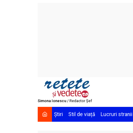
Skip
to
content
Simona Ionescu
/ Redactor Șef
Știri
Stil de viață
Lucruri stranii