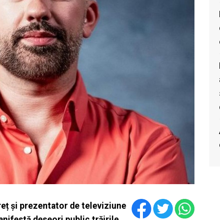
reț și prezentator de televiziune
anifestă deseori public trăirile.