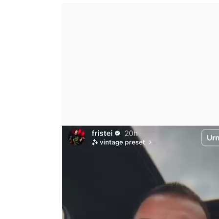
Player
video