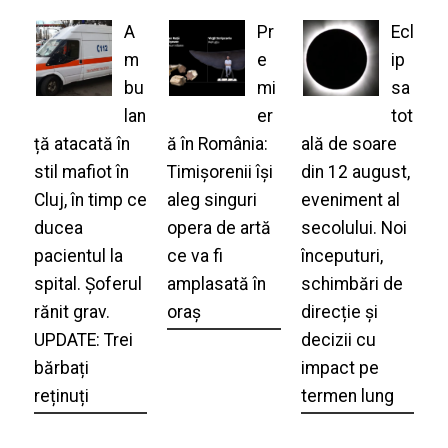
A
Pr
Ecl
m
e
ip
bu
mi
sa
lan
er
tot
ță atacată în
ă în România:
ală de soare
stil mafiot în
Timișorenii își
din 12 august,
Cluj, în timp ce
aleg singuri
eveniment al
ducea
opera de artă
secolului. Noi
pacientul la
ce va fi
începuturi,
spital. Șoferul
amplasată în
schimbări de
rănit grav.
oraș
direcție și
UPDATE: Trei
decizii cu
bărbați
impact pe
reținuți
termen lung