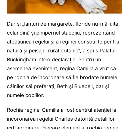
Dar și „lanțuri de margarete, floride nu-mă-uita,
celandină și pimpernel stacojiu, reprezentând
afecțiunea regelui și a reginei consoarte pentru
natură și peisajul rural britanic”, a spus Palatul
Buckingham într-o declarație. Pentru un
asemenea eveniment, regina Camilla a vrut ca
pe rochia de încoronare să fie brodate numele
câinilor săi preferați, Beth și Bluebell, dar și
numele copiilor.
Rochia reginei Camilla a fost centrul atenției la
încoronarea regelui Charles datorită detaliilor
extraordinare. Fiecare element al rochia reginei