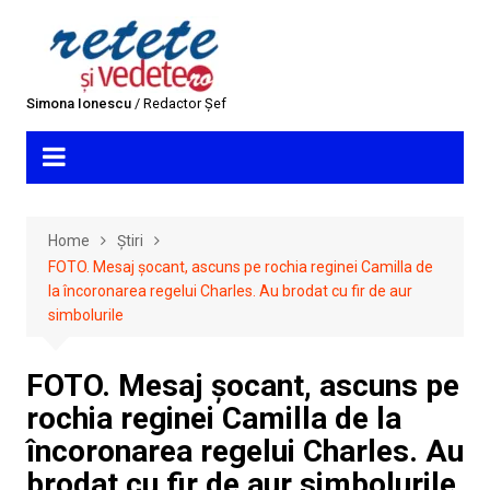
Skip
to
content
Simona Ionescu
/ Redactor Șef
Home
Știri
FOTO. Mesaj șocant, ascuns pe rochia reginei Camilla de
la încoronarea regelui Charles. Au brodat cu fir de aur
simbolurile
FOTO. Mesaj șocant, ascuns pe
rochia reginei Camilla de la
încoronarea regelui Charles. Au
brodat cu fir de aur simbolurile