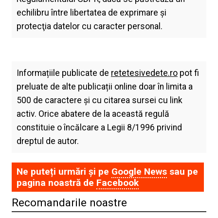
echilibru între libertatea de exprimare şi
protecţia datelor cu caracter personal.
Informațiile publicate de
retetesivedete.ro
pot fi
preluate de alte publicații online doar în limita a
500 de caractere și cu citarea sursei cu link
activ. Orice abatere de la această regulă
constituie o încălcare a Legii 8/1996 privind
dreptul de autor.
Ne puteți urmări și pe
Google News
sau pe
pagina noastră de
Facebook
Recomandarile noastre