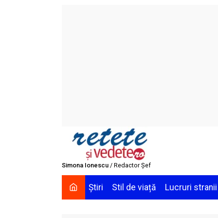
Skip
to
content
Simona Ionescu
/ Redactor Șef
Știri
Stil de viață
Lucruri stranii