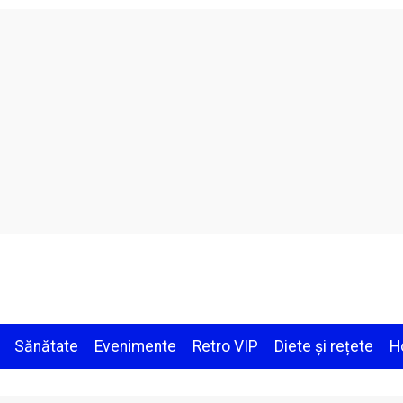
Sănătate
Evenimente
Retro VIP
Diete și rețete
H