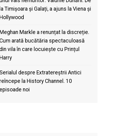
unui vals nemuritor: Valurile Dunării. De
la Timișoara și Galați, a ajuns la Viena și
Hollywood
Meghan Markle a renunțat la discreție.
Cum arată bucătăria spectaculoasă
din vila în care locuiește cu Prințul
Harry
Serialul despre Extratereștrii Antici
reîncepe la History Channel. 10
episoade noi