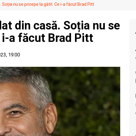
Soția nu se pricepe la gătit. Ce i-a făcut Brad Pitt
at din casă. Soția nu se
 i-a făcut Brad Pitt
023, 19:00