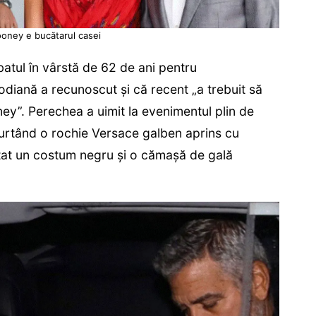
oney e bucătarul casei
batul în vârstă de 62 de ani pentru
diană a recunoscut și că recent „a trebuit să
ney”. Perechea a uimit la evenimentul plin de
purtând o rochie Versace galben aprins cu
urtat un costum negru și o cămașă de gală