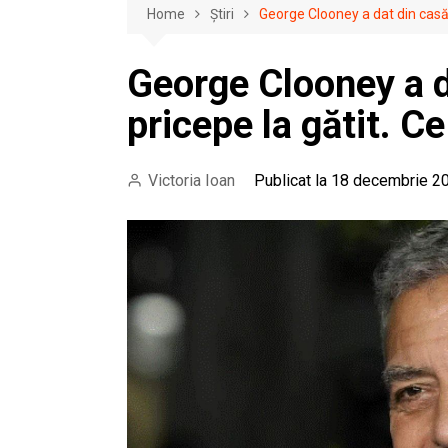
Home
Știri
George Clooney a dat din casă. 
George Clooney a d
pricepe la gătit. Ce
Victoria Ioan
Publicat la 18 decembrie 2