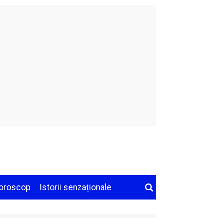
oroscop
Istorii senzaționale