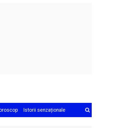
oroscop
Istorii senzaționale