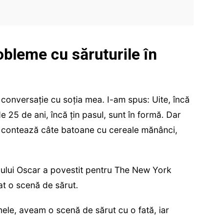
bleme cu săruturile în
 conversație cu soția mea. I-am spus: Uite, încă
de 25 de ani, încă țin pasul, sunt în formă. Dar
u contează câte batoane cu cereale mănânci,
iului Oscar a povestit pentru The New York
at o scenă de sărut.
 mele, aveam o scenă de sărut cu o fată, iar