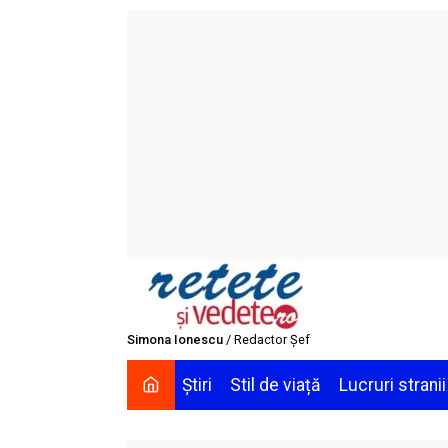
Skip
to
content
Simona Ionescu
/ Redactor Șef
Știri
Stil de viață
Lucruri stranii