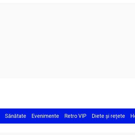
Sănătate
Evenimente
Retro VIP
Diete și rețete
H