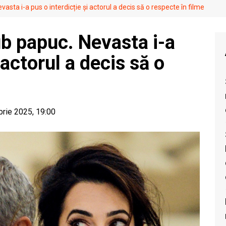
sta i-a pus o interdicție și actorul a decis să o respecte în filme
b papuc. Nevasta i-a
 actorul a decis să o
brie 2025, 19:00