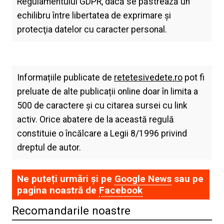
Regulamentului GDPR, dacă se păstrează un
echilibru între libertatea de exprimare şi
protecţia datelor cu caracter personal.
Informațiile publicate de
retetesivedete.ro
pot fi
preluate de alte publicații online doar în limita a
500 de caractere și cu citarea sursei cu link
activ. Orice abatere de la această regulă
constituie o încălcare a Legii 8/1996 privind
dreptul de autor.
Ne puteți urmări și pe
Google News
sau pe
pagina noastră de
Facebook
Recomandarile noastre