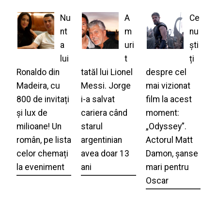
Nu
A
Ce
nt
m
nu
a
uri
ști
lui
t
ți
Ronaldo din
tatăl lui Lionel
despre cel
Madeira, cu
Messi. Jorge
mai vizionat
800 de invitați
i-a salvat
film la acest
și lux de
cariera când
moment:
milioane! Un
starul
„Odyssey”.
român, pe lista
argentinian
Actorul Matt
celor chemați
avea doar 13
Damon, șanse
la eveniment
ani
mari pentru
Oscar