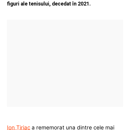
figuri ale tenisului, decedat în 2021.
Ion Țiriac
a rememorat una dintre cele mai