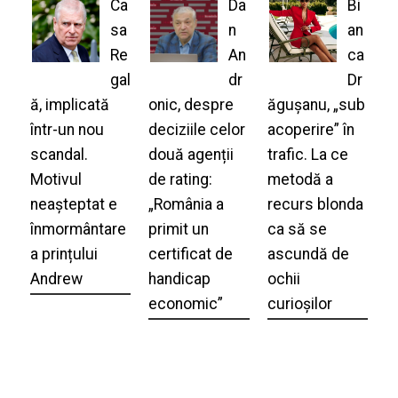
Ca
Da
Bi
sa
n
an
Re
An
ca
gal
dr
Dr
ă, implicată
onic, despre
ăgușanu, „sub
într-un nou
deciziile celor
acoperire” în
scandal.
două agenții
trafic. La ce
Motivul
de rating:
metodă a
neașteptat e
„România a
recurs blonda
înmormântare
primit un
ca să se
a prințului
certificat de
ascundă de
Andrew
handicap
ochii
economic”
curioșilor