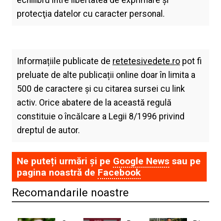
echilibru între libertatea de exprimare şi
protecţia datelor cu caracter personal.
Informațiile publicate de
retetesivedete.ro
pot fi
preluate de alte publicații online doar în limita a
500 de caractere și cu citarea sursei cu link
activ. Orice abatere de la această regulă
constituie o încălcare a Legii 8/1996 privind
dreptul de autor.
Ne puteți urmări și pe
Google News
sau pe
pagina noastră de
Facebook
Recomandarile noastre