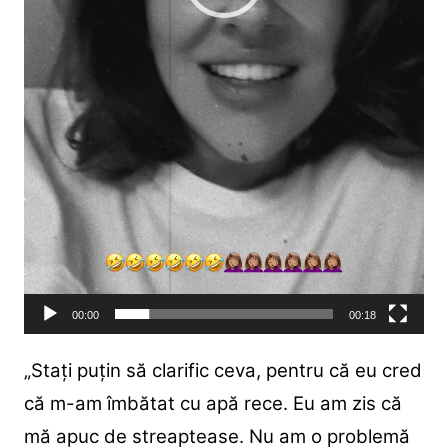
00:00
00:18
„Stați puțin să clarific ceva, pentru că eu cred
că m-am îmbătat cu apă rece. Eu am zis că
mă apuc de streaptease. Nu am o problemă