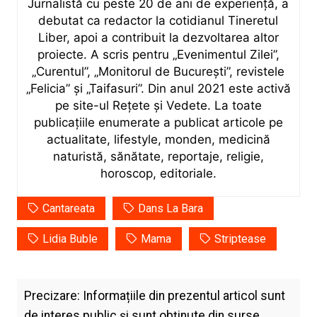
Jurnalistă cu peste 20 de ani de experiență, a
debutat ca redactor la cotidianul Tineretul
Liber, apoi a contribuit la dezvoltarea altor
proiecte. A scris pentru „Evenimentul Zilei”,
„Curentul”, „Monitorul de București”, revistele
„Felicia” și „Taifasuri”. Din anul 2021 este activă
pe site-ul Rețete și Vedete. La toate
publicațiile enumerate a publicat articole pe
actualitate, lifestyle, monden, medicină
naturistă, sănătate, reportaje, religie,
horoscop, editoriale.
Cantareata
Dans La Bara
Lidia Buble
Mama
Striptease
Precizare: Informațiile din prezentul articol sunt
de interes public și sunt obținute din surse