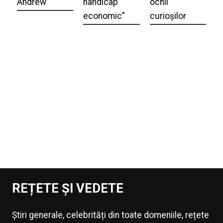
Andrew
handicap
ochii
economic”
curioșilor
REȚETE ȘI VEDETE
Știri generale, celebrități din toate domeniile, rețete