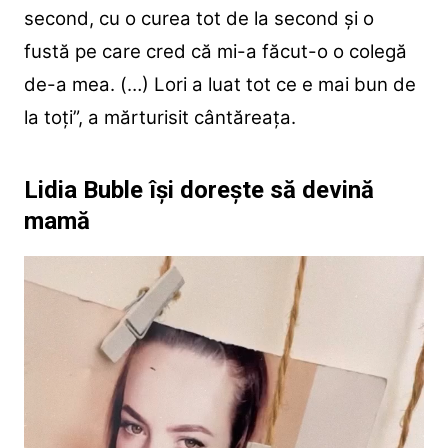
second, cu o curea tot de la second și o
fustă pe care cred că mi-a făcut-o o colegă
de-a mea. (…) Lori a luat tot ce e mai bun de
la toți”, a mărturisit cântăreața.
Lidia Buble își dorește să devină
mamă
Player
video