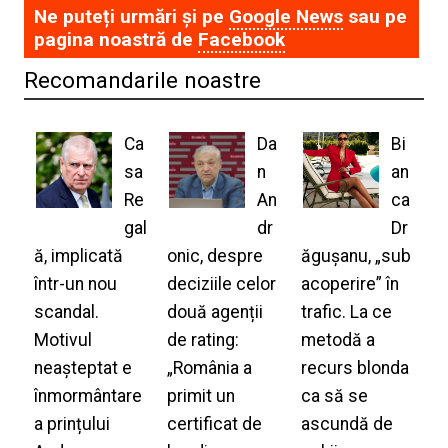
Ne puteți urmări și pe
Google News
sau pe
pagina noastră de
Facebook
Recomandarile noastre
Ca
Da
Bi
sa
n
an
Re
An
ca
gal
dr
Dr
ă, implicată
onic, despre
ăgușanu, „sub
într-un nou
deciziile celor
acoperire” în
scandal.
două agenții
trafic. La ce
Motivul
de rating:
metodă a
neașteptat e
„România a
recurs blonda
înmormântare
primit un
ca să se
a prințului
certificat de
ascundă de