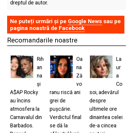
dreptul de autor.
Ne puteți urmări și pe
Google News
sau pe
pagina noastră de
Facebook
Recomandarile noastre
Rih
Oa
La
an
na
ur
na
Ză
a
și
vo
Co
A$AP Rocky
ranu riscă ani
soi, adevărul
au încins
grei de
despre
atmosfera la
pușcărie.
ultimele ore
Carnavalul din
Verdictul final
dinaintea celei
Barbados.
se dă la
de-a cincea