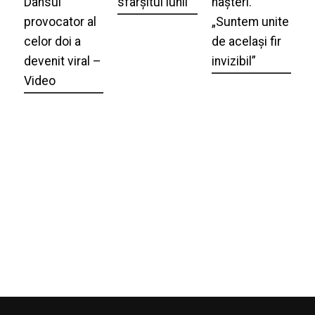
Dansul
sfârșitul lunii
nașteri.
provocator al
„Suntem unite
celor doi a
de același fir
devenit viral –
invizibil”
Video