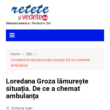
Skip
to
content
Simona Ionescu
/ Redactor Șef
Home
Știri
Loredana Groza lămurește situația. De ce a chemat
ambulanța
Loredana Groza lămurește
situația. De ce a chemat
ambulanța
Victoria Ioan