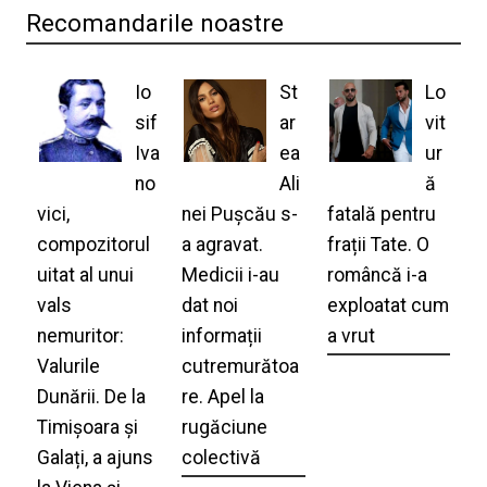
Recomandarile noastre
Io
St
Lo
sif
ar
vit
Iva
ea
ur
no
Ali
ă
vici,
nei Pușcău s-
fatală pentru
compozitorul
a agravat.
frații Tate. O
uitat al unui
Medicii i-au
româncă i-a
vals
dat noi
exploatat cum
nemuritor:
informații
a vrut
Valurile
cutremurătoa
Dunării. De la
re. Apel la
Timișoara și
rugăciune
Galați, a ajuns
colectivă