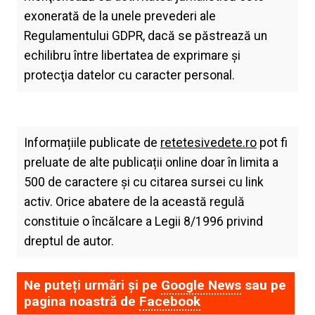
exonerată de la unele prevederi ale
Regulamentului GDPR, dacă se păstrează un
echilibru între libertatea de exprimare şi
protecţia datelor cu caracter personal.
Informațiile publicate de
retetesivedete.ro
pot fi
preluate de alte publicații online doar în limita a
500 de caractere și cu citarea sursei cu link
activ. Orice abatere de la această regulă
constituie o încălcare a Legii 8/1996 privind
dreptul de autor.
Ne puteți urmări și pe
Google News
sau pe
pagina noastră de
Facebook