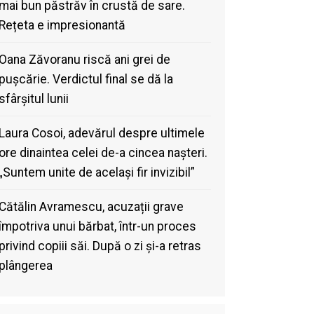
mai bun păstrăv în crustă de sare.
Rețeta e impresionantă
Oana Zăvoranu riscă ani grei de
pușcărie. Verdictul final se dă la
sfârșitul lunii
Laura Cosoi, adevărul despre ultimele
ore dinaintea celei de-a cincea nașteri.
„Suntem unite de același fir invizibil”
Cătălin Avramescu, acuzații grave
împotriva unui bărbat, într-un proces
privind copiii săi. După o zi și-a retras
plângerea