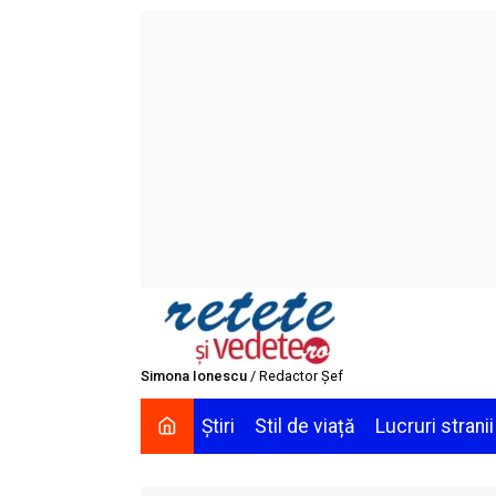
Skip
to
content
Simona Ionescu
/ Redactor Șef
Știri
Stil de viață
Lucruri stranii