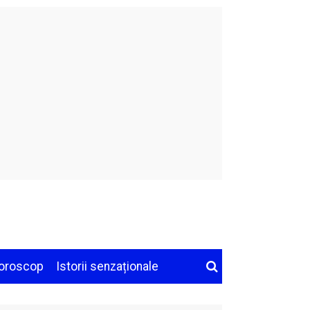
oroscop
Istorii senzaționale