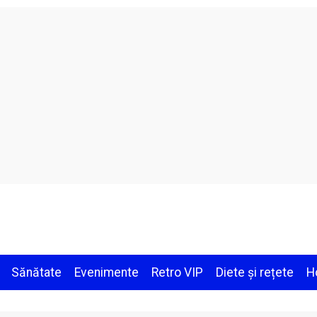
Sănătate
Evenimente
Retro VIP
Diete și rețete
H