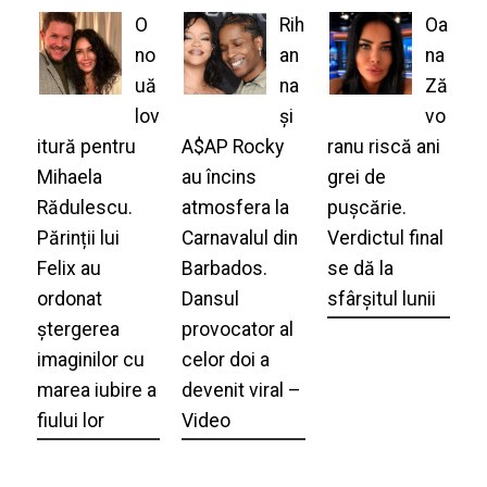
O
Rih
Oa
no
an
na
uă
na
Ză
lov
și
vo
itură pentru
A$AP Rocky
ranu riscă ani
Mihaela
au încins
grei de
Rădulescu.
atmosfera la
pușcărie.
Părinții lui
Carnavalul din
Verdictul final
Felix au
Barbados.
se dă la
ordonat
Dansul
sfârșitul lunii
ștergerea
provocator al
imaginilor cu
celor doi a
marea iubire a
devenit viral –
fiului lor
Video