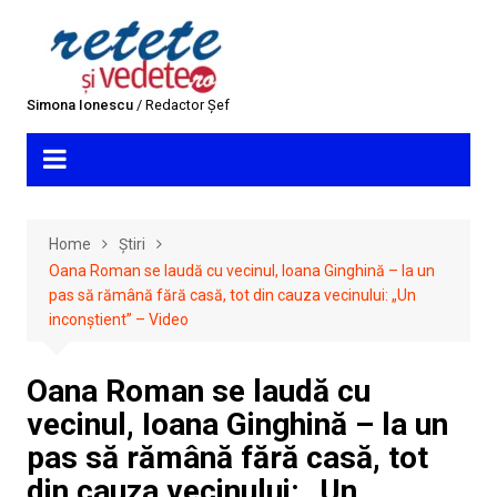
Skip
to
content
Simona Ionescu
/ Redactor Șef
Home
Știri
Oana Roman se laudă cu vecinul, Ioana Ginghină – la un
pas să rămână fără casă, tot din cauza vecinului: „Un
inconștient” – Video
Oana Roman se laudă cu
vecinul, Ioana Ginghină – la un
pas să rămână fără casă, tot
din cauza vecinului: „Un