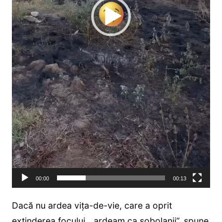
00:00
00:13
Dacă nu ardea vița-de-vie, care a oprit
extinderea focului, „ardeam ca șobolanii”, spune