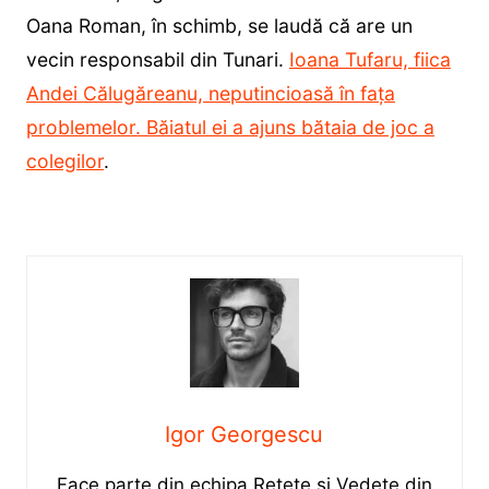
Oana Roman, în schimb, se laudă că are un
vecin responsabil din Tunari.
Ioana Tufaru, fiica
Andei Călugăreanu, neputincioasă în fața
problemelor. Băiatul ei a ajuns bătaia de joc a
colegilor
.
Igor Georgescu
Face parte din echipa Rețete și Vedete din